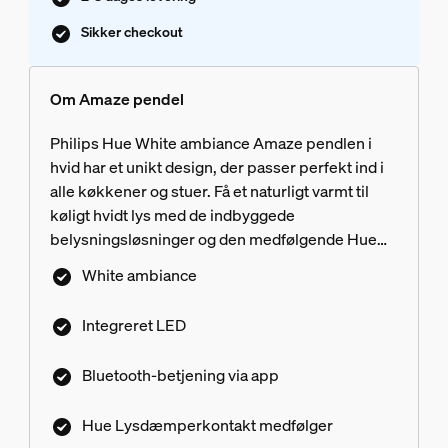
Sikker checkout
Om Amaze pendel
Philips Hue White ambiance Amaze pendlen i
hvid har et unikt design, der passer perfekt ind i
alle køkkener og stuer. Få et naturligt varmt til
køligt hvidt lys med de indbyggede
belysningsløsninger og den medfølgende Hue
Dimmer switch eller via Bluetooth. Tilføj en
White ambiance
Philips Hue Bridge, og få adgang til samtlige
intelligente belysningsfunktioner.
Integreret LED
Bluetooth-betjening via app
Hue Lysdæmperkontakt medfølger