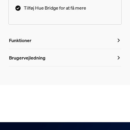
Tilføj Hue Bridge for at få mere
Funktioner
Funktioner
Brugervejledning
Produktnummer (EAN/UPC)
8719514341098
Design og finish
Farve
Hvid
Materiale
Metal, Plastik