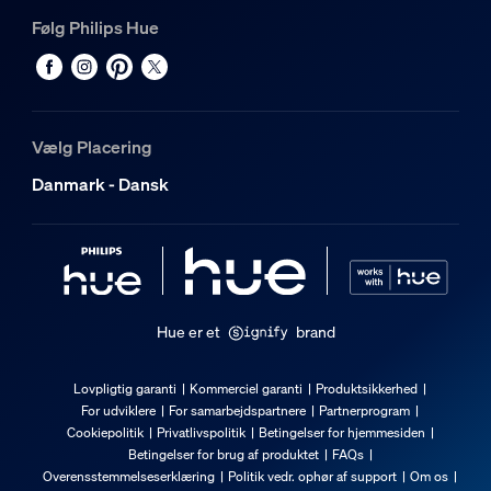
Følg Philips Hue
Holdbarhed
Normeret levetid
25.000
Vælg Placering
Ekstra funktioner/tilbehør medfølger
Danmark - Dansk
4 belysningsløsninger
Ja
Batterier inkluderet
Ja
Hue er et
brand
Spredt lyseffekt
Ja
Lovpligtig garanti
Kommerciel garanti
Produktsikkerhed
For udviklere
For samarbejdspartnere
Partnerprogram
Kan dæmpes med Hue app og switch
Cookiepolitik
Privatlivspolitik
Betingelser for hjemmesiden
Ja
Betingelser for brug af produktet
FAQs
Kan dæmpes med fjernbetjening
Overensstemmelseserklæring
Politik vedr. ophør af support
Om os