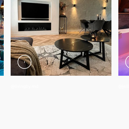
@livingby.md
@jel