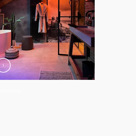
linadetmar
@Neil Walker