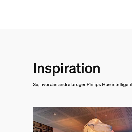
Materialenummer (12NC)
929001180642
Emballageoplysninger
EAN
8719514342620
Inspiration
Effekt
Strømforsyning
Se, hvordan andre bruger Philips Hue intellige
100 - 240 V
Strømforbrug
Adapterspænding
5