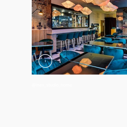
Strømforbrug i standby
0,1
Effekt
3
Produktmål og -vægt
Samlet højde
26 mm
Samlet længde
88 mm
@inex_studio_home
Samlet bredde
88 mm
Service
Garanti