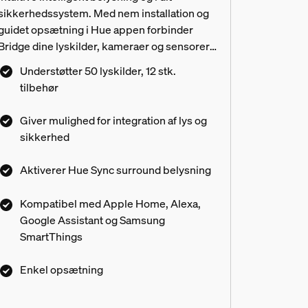
sikkerhedssystem. Med nem installation og
guidet opsætning i Hue appen forbinder
Bridge dine lyskilder, kameraer og sensorer,
så de fungerer sammen i harmoni.
Understøtter 50 lyskilder, 12 stk.
tilbehør
Giver mulighed for integration af lys og
sikkerhed
Aktiverer Hue Sync surround belysning
Kompatibel med Apple Home, Alexa,
Google Assistant og Samsung
SmartThings
ærer og alt tilbehør?
Enkel opsætning