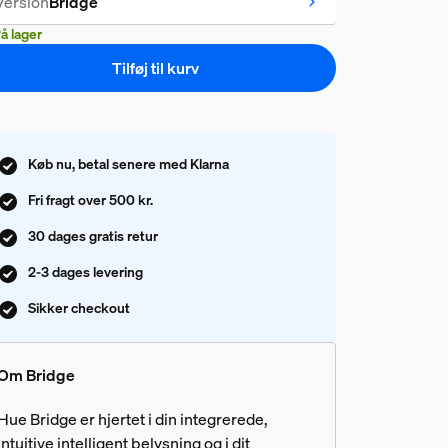
Version
Bridge
å lager
Tilføj til kurv
Køb nu, betal senere med Klarna
Fri fragt over 500 kr.
30 dages gratis retur
2-3 dages levering
Sikker checkout
Om Bridge
Hue Bridge er hjertet i din integrerede,
intuitive intelligent belysning og i dit