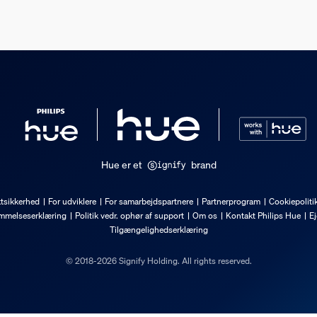
r
Hue er et
brand
tsikkerhed
For udviklere
For samarbejdspartnere
Partnerprogram
Cookiepoliti
mmelseserklæring
Politik vedr. ophør af support
Om os
Kontakt Philips Hue
Ej
Tilgængelighedserklæring
© 2018-2026 Signify Holding. All rights reserved.