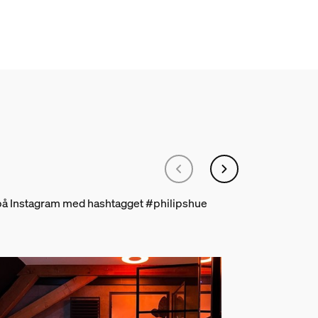
g på Instagram med hashtagget #philipshue