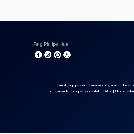
2 år
Tekniske specifikatione
Bridge
Frekvensbånd 2400-2483,5 MHz
Følg Philips Hue
Vægt
280
230V
100-240 V
Lovpligtig garanti
Kommerciel garanti
Produk
IP-kode
Betingelser for brug af produktet
FAQs
Overensste
IP20
Beskyttelsesklasse
Klasse II – dobbeltisoleret
Monteringsmuligheder
Væg, Stander