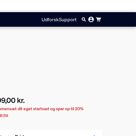
Udforsk
Support
9,00 kr.
ærende pris er 599,00 kr.
mensæt dit eget startsæt og spar op til 20%
p nu