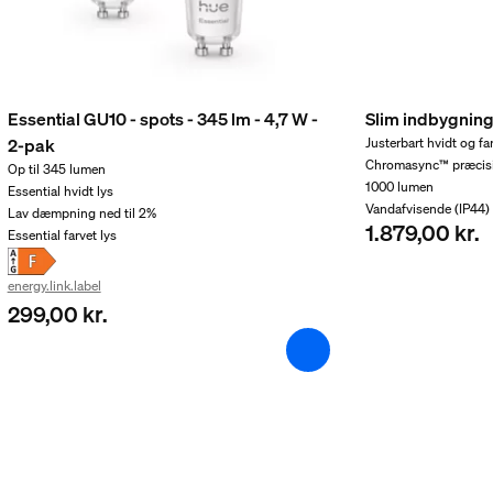
t
Essential GU10 - spots - 345 lm - 4,7 W -
Slim indbygnin
2-pak
Justerbart hvidt og fa
Chromasync™ præcisi
Op til 345 lumen
1000 lumen
Essential hvidt lys
Vandafvisende (IP44)
Lav dæmpning ned til 2%​
1.879,00 kr.
Essential farvet lys
energy.link.label
299,00 kr.