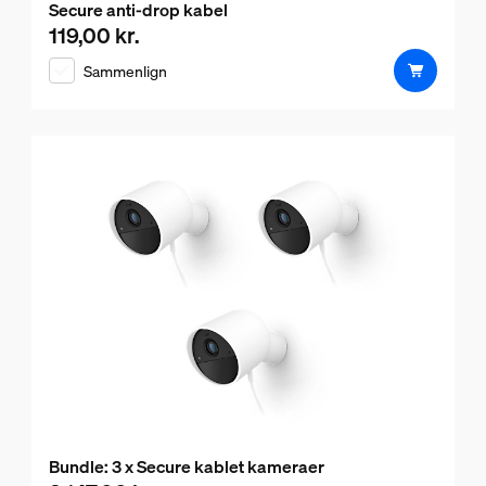
Secure anti-drop kabel
119,00 kr.
Nuværende pris er 119,00 kr.
Sammenlign
Bundle: 3 x Secure kablet kameraer