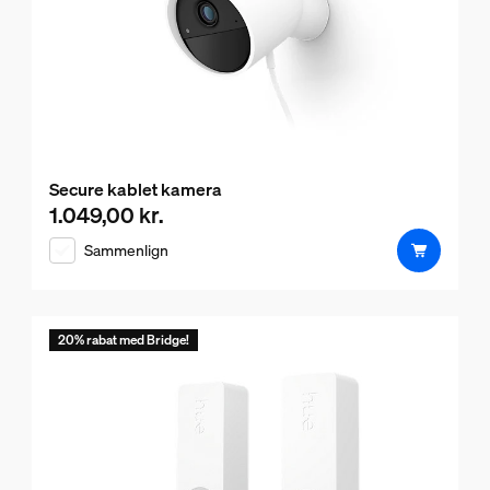
Secure kablet kamera
1.049,00 kr.
Nuværende pris er 1.049,00 kr.
Sammenlign
20% rabat med Bridge!