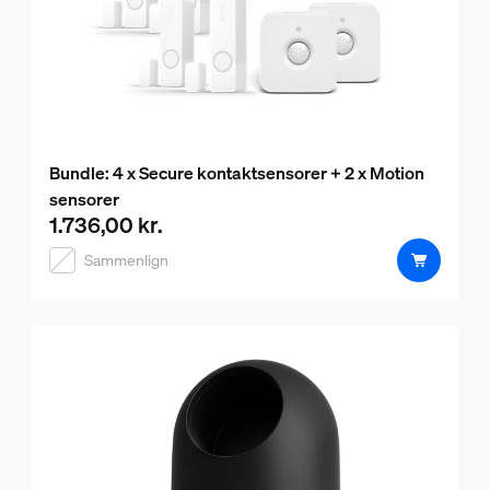
Bundle: 4 x Secure kontaktsensorer + 2 x Motion
sensorer
1.736,00 kr.
Nuværende pris er 1.736,00 kr.
Sammenlign