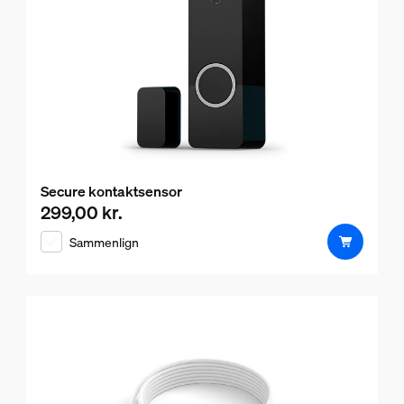
Secure kontaktsensor
299,00 kr.
Nuværende pris er 299,00 kr.
Sammenlign