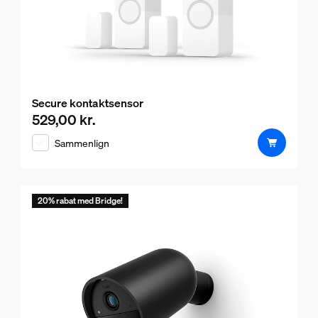
Secure kontaktsensor
529,00 kr.
Nuværende pris er 529,00 kr.
Sammenlign
20% rabat med Bridge!