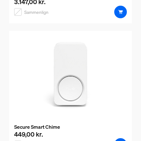
3.147,00 kr.
Nuværende pris er 3.147,00 kr.
Sammenlign
Secure Smart Chime
449,00 kr.
Nuværende pris er 449,00 kr.