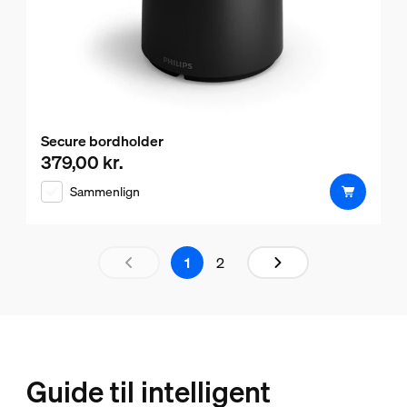
Secure bordholder
379,00 kr.
Nuværende pris er 379,00 kr.
Sammenlign
Resultatside 1 af 2 indlæst
1
2
Guide til intelligent