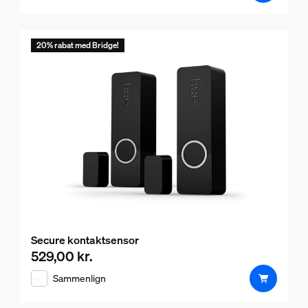
20% rabat med Bridge!
Secure kontaktsensor
529,00 kr.
Nuværende pris er 529,00 kr.
Sammenlign