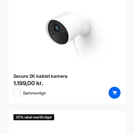
Secure 2K kablet kamera
1.199,00 kr.
Nuværende pris er 1.199,00 kr.
Sammenlign
20% rabat med Bridge!