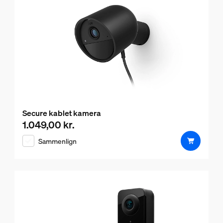
Secure kablet kamera
1.049,00 kr.
Nuværende pris er 1.049,00 kr.
Sammenlign