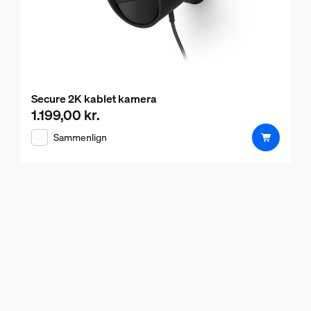
Secure 2K kablet kamera
1.199,00 kr.
Nuværende pris er 1.199,00 kr.
Sammenlign