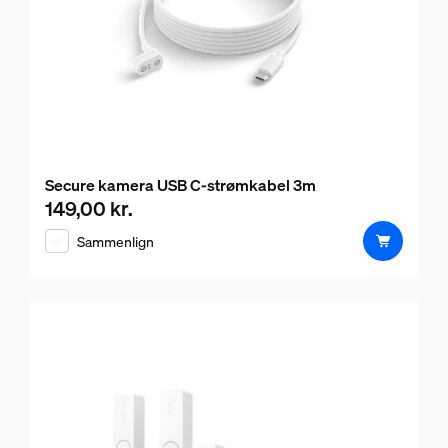
Secure kamera USB C-strømkabel 3m
149,00 kr.
Nuværende pris er 149,00 kr.
Sammenlign