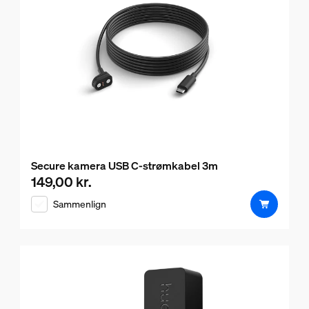
Secure kamera USB C-strømkabel 3m
149,00 kr.
Nuværende pris er 149,00 kr.
Sammenlign