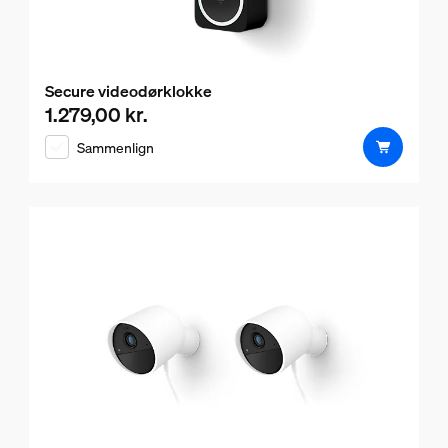
Secure videodørklokke
1.279,00 kr.
Nuværende pris er 1.279,00 kr.
Sammenlign