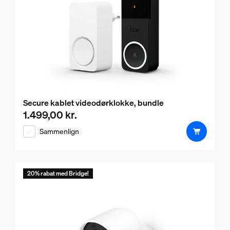
Secure kablet videodørklokke, bundle
1.499,00 kr.
Nuværende pris er 1.499,00 kr.
Sammenlign
20% rabat med Bridge!