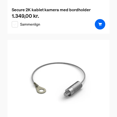
Secure 2K kablet kamera med bordholder
1.349,00 kr.
Nuværende pris er 1.349,00 kr.
Sammenlign