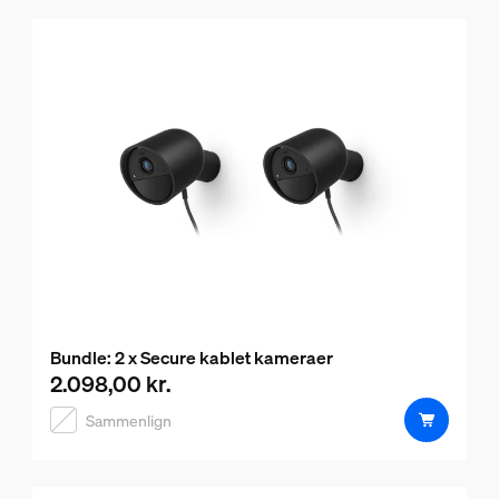
Bundle: 2 x Secure kablet kameraer
2.098,00 kr.
Nuværende pris er 2.098,00 kr.
Sammenlign