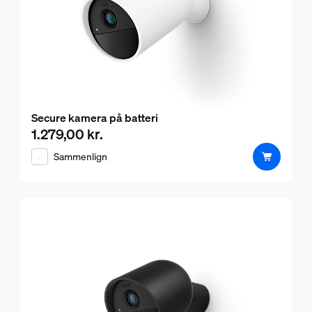
Secure kamera på batteri
1.279,00 kr.
Nuværende pris er 1.279,00 kr.
Sammenlign