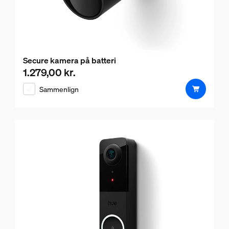
Secure kamera på batteri
1.279,00 kr.
Nuværende pris er 1.279,00 kr.
Sammenlign