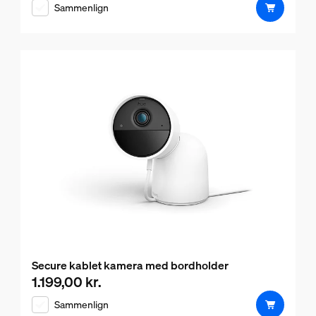
Sammenlign
Secure kablet kamera med bordholder
1.199,00 kr.
Nuværende pris er 1.199,00 kr.
Sammenlign