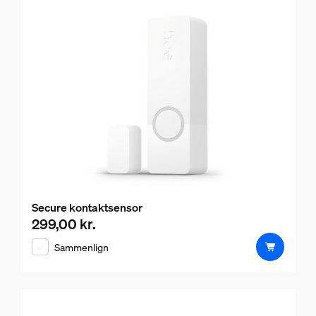
Secure kontaktsensor
299,00 kr.
Nuværende pris er 299,00 kr.
Sammenlign