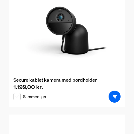
Secure kablet kamera med bordholder
1.199,00 kr.
Nuværende pris er 1.199,00 kr.
Sammenlign