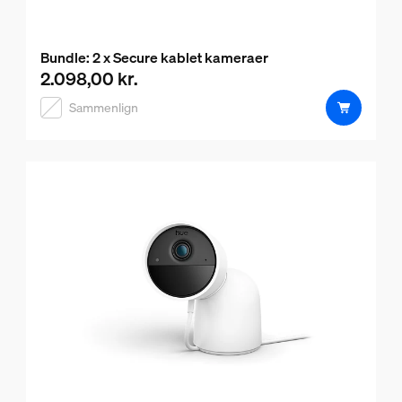
Bundle: 2 x Secure kablet kameraer
2.098,00 kr.
Nuværende pris er 2.098,00 kr.
Sammenlign