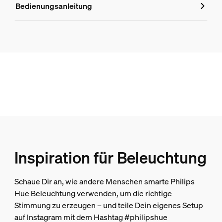
Bedienungsanleitung
8721103062772
Design und Materialausführung
Farbe
Schwarz
Material
Synthetik
Nutzlebensdauer
Umgebungstemperaturbereich
Inspiration für Beleuchtung
-20 bis +45 °C
Nennlebensdauer
Schaue Dir an, wie andere Menschen smarte Philips
25.000
Hue Beleuchtung verwenden, um die richtige
Umweltschutz
Stimmung zu erzeugen – und teile Dein eigenes Setup
auf Instagram mit dem Hashtag #philipshue