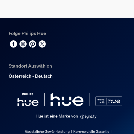
1000-20000 K
Lichterkette/Lightstrip
Verlängerung möglich
Folge Philips Hue
Nein
Eingangsspannung
220V-240V
Standort Auswählen
Sonstiges
Österreich - Deutsch
Speziell geeignet für
Balkon, Garten, Patio, Außenbereich
Typ
Lichterketten
Hue ist eine Marke von
Packmaße und Gewicht
Gesetzliche Gewährleistung
Kommerzielle Garantie