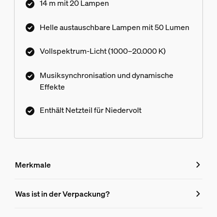
14 m mit 20 Lampen
Farbverlauf oder zur Wiedergabe animierter
Lichteffekte. Dank des sicheren
Helle austauschbare Lampen mit 50 Lumen
Niedervoltsystems kann sie mit dem
mitgelieferten Netzteil an eine vorhandene
Vollspektrum-Licht (1000–20.000 K)
Steckdose angeschlossen werden.
Musiksynchronisation und dynamische
Effekte
Enthält Netzteil für Niedervolt
Merkmale
Merkmale
Was ist in der Verpackung?
Produktnummer (EAN/UPC)