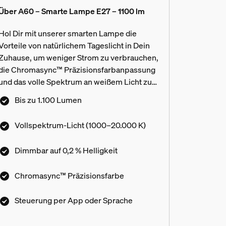
Über A60 – Smarte Lampe E27 – 1100 lm
Hol Dir mit unserer smarten Lampe die
Vorteile von natürlichem Tageslicht in Dein
Zuhause, um weniger Strom zu verbrauchen,
die Chromasync™ Präzisionsfarbanpassung
und das volle Spektrum an weißem Licht zu
erleben. Erziele den idealen Farb- oder
Bis zu 1.100 Lumen
Weißlicht-Ton und passe ihn mit der
Möglichkeit ultra-niedrig zu dimmen von der
Vollspektrum-Licht (1000–20.000 K)
vollen Helligkeit bis hinunter zu 0,2 % an.
Dimmbar auf 0,2 % Helligkeit
Chromasync™ Präzisionsfarbe
Steuerung per App oder Sprache