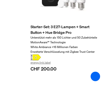
≥80
Farbtemperatur
1000-20000 K
Starter-Set: 3 E27-Lampen + Smart
Packmaße und Gewich
Button + Hue Bridge Pro
Unterstützt mehr als 150 Lichter und 50 Zubehörteile
EAN/UPC - Produkt
MotionAware™ Technologie
White Ambiance +16 Millionen Farben
8720169364066
Erweiterte Verschlüsselung mit Zigbee Trust Center
Nettogewicht
0.1 kg
energy.link.label
CHF 200.00
Bruttogewicht
0.13 kg
Höhe
174 mm
Länge
72 mm