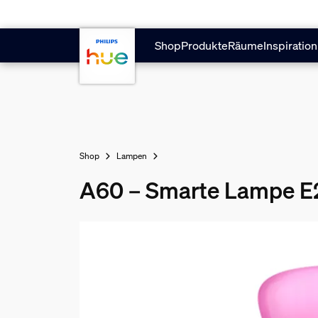
Zum Hauptinhalt springen
Shop
Produkte
Räume
Inspiration
Shop
Lampen
A60 – Smarte Lampe E2