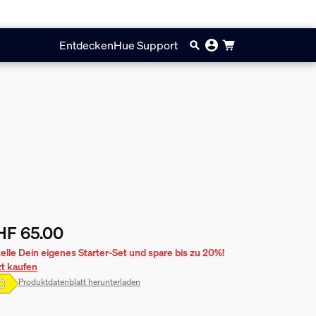
Entdecken
Hue Support
HF 65.00
ueller Preis ist CHF 65.00
telle Dein eigenes Starter-Set und spare bis zu 20%!
zt kaufen
Produktdatenblatt herunterladen