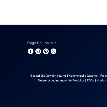
Breite
72 mm
Material-Nummer (12NC)
929003853501
Informationen zur Ver
Folge Philips Hue
EAN
8720169364066
Stromverbrauch
Gesetzliche Gewährleistung
Kommerzielle Garantie
Produ
Standby-Energieverbrauch
Nutzungsbedingungen für Produkte
FAQs
Konform
0.10 W
Energieeffizienz-Label (EEL)
D
Leistung