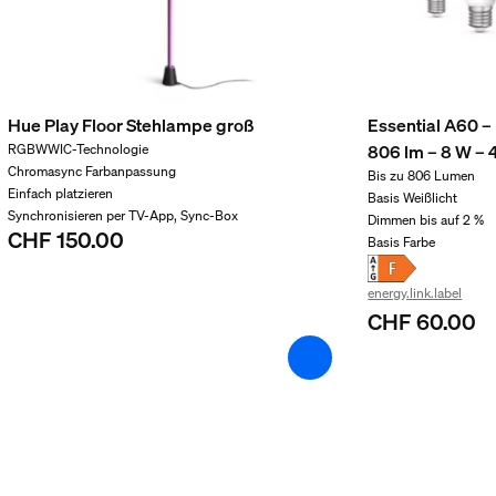
Hue Play Floor Stehlampe groß
Essential A60 
t
806 lm – 8 W – 
RGBWWIC-Technologie
Chromasync Farbanpassung
Bis zu 806 Lumen
Einfach platzieren
Basis Weißlicht
Synchronisieren per TV-App, Sync-Box
Dimmen bis auf 2 %
CHF 150.00
Basis Farbe
energy.link.label
CHF 60.00