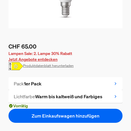
CHF 65.00
Aktueller Preis ist CHF 65.00
Lampen Sale: 2. Lampe 30% Rabatt
Jetzt Angebote entdecken
Produktdatenblatt herunterladen
Pack
1er Pack
Lichtfarbe
Warm bis kaltweiß und Farbiges
Vorrätig
Zum Einkaufswagen hinzufügen