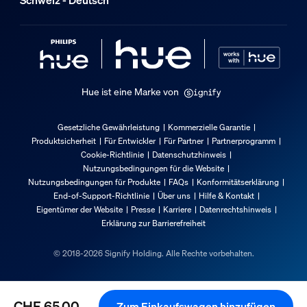
Farbwechsel (LED)
Ja
LED integriert
Ja
Hue ist eine Marke von
LED-Lampe(n) im Lieferumfang enthalten
Ja
Gesetzliche Gewährleistung
Kommerzielle Garantie
Lichteigenschaften
Produktsicherheit
Für Entwickler
Für Partner
Partnerprogramm
Cookie-Richtlinie
Datenschutzhinweis
Nutzungsbedingungen für die Website
Strahlwinkel
Nutzungsbedingungen für Produkte
FAQs
Konformitätserklärung
195
End-of-Support-Richtlinie
Über uns
Hilfe & Kontakt
Eigentümer der Website
Presse
Karriere
Datenrechtshinweis
Farbwiedergabeindex (CRI)
Erklärung zur Barrierefreiheit
80
Farbtemperatur
© 2018-2026 Signify Holding. Alle Rechte vorbehalten.
1000-20000 K
Nennlichtausbeute (Nom)
CHF 65.00
Zum Einkaufswagen hinzufügen