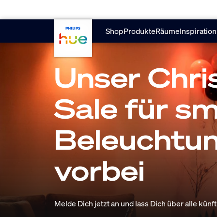
Zum Hauptinhalt springen
Shop
Produkte
Räume
Inspiration
Unser Chr
Sale für s
Beleuchtun
vorbei
Melde Dich jetzt an und lass Dich über alle kün