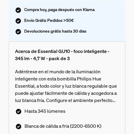
Compra hoy, paga después con Klarna
Envío Grátis Pedidos >50€
Devoluciones grátis hasta 30 dias
Acerca de Essential GU10 - foco inteligente -
345 lm - 4,7 W - pack de 3
Adéntrese en el mundo de la iluminación
inteligente con esta bombilla Philips Hue
Essential, a todo color y luz blanca regulable que
puede ajustar fácilmente de cálida y acogedora a
luz blanca fría. Configure el ambiente perfecto
con atenuación suave, millones de colores y una
Hasta 345 lúmenes
biblioteca de escenas de iluminación diseñadas
por nuestros expertos, o cree las suyas propias.
Blanca de cálida a fría (2200-6500 K)
Compatible con todos los productos Philips Hue.