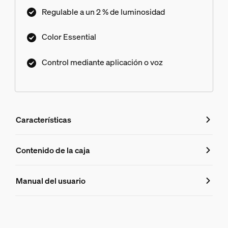
Regulable a un 2 %​ de luminosidad
Color Essential
Control mediante aplicación o voz
Características
Características
Contenido de la caja
Número de producto (EAN/UPC)
Manual del usuario
8721103055330
Características de la bombilla