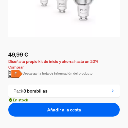
49,99 €
El precio actual es 49,99 €
Diseña tu propio kit de inicio y ahorra hasta un 20%
Comprar
Descargar la hoja de información del producto
Pack
3 bombillas
En stock
Añadir a la cesta