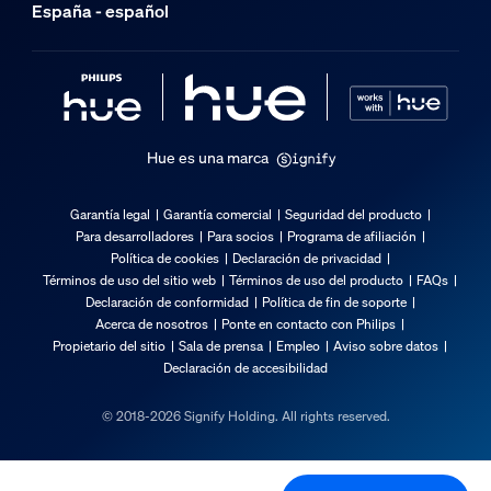
Garantía
España - español
2 años
Sí
3 años
No
Hue es una marca
Características de la luz
Garantía legal
Garantía comercial
Seguridad del producto
Para desarrolladores
Para socios
Programa de afiliación
Ángulo de apertura
Política de cookies
Declaración de privacidad
36
Términos de uso del sitio web
Términos de uso del producto
FAQs
Declaración de conformidad
Política de fin de soporte
Índice de reproducción cromática (IRC)
Acerca de nosotros
Ponte en contacto con Philips
≥80
Propietario del sitio
Sala de prensa
Empleo
Aviso sobre datos
Declaración de accesibilidad
Temperatura del color
2200-6500 K
© 2018-2026 Signify Holding. All rights reserved.
Dimensiones y peso del embalaje