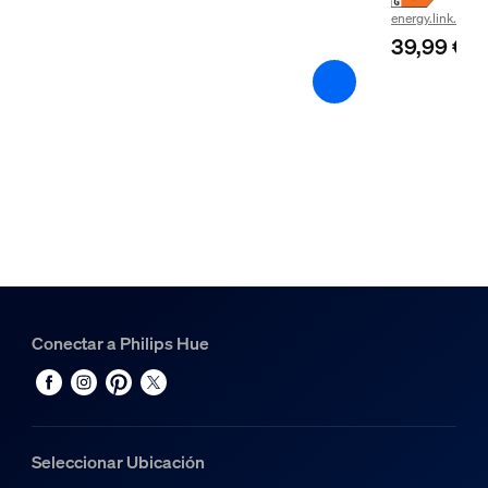
energy.link.label
Humedad de funcionamiento
39,99 €
5% <H<95% (sin condensación)
Temperatura de funcionamiento
-20 °C a 45 °C
Características/accesorios adicionales
Pilas incluidas
No
Cambio de color (LED)
Sí
Conectar a Philips Hue
Regulable con aplicación Hue e interruptor
Sí
Bombillas LED incluidas
Sí
Seleccionar Ubicación