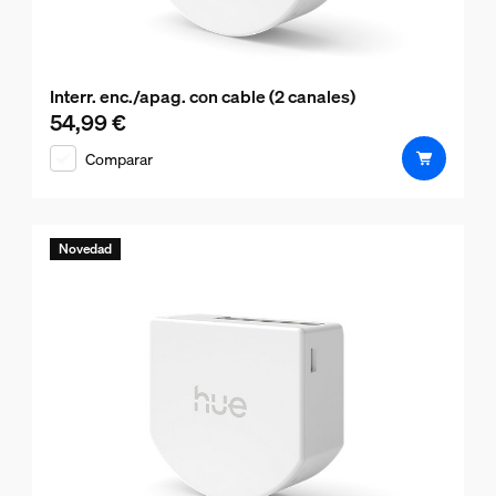
Interr. enc./apag. con cable (2 canales)
54,99 €
El precio actual es 54,99 €
Comparar
Novedad