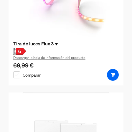
Tira de luces Flux 3 m
Descargar la hoja de información del producto
69,99 €
El precio actual es 69,99 €
Comparar