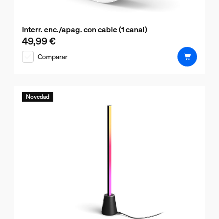
Interr. enc./apag. con cable (1 canal)
49,99 €
El precio actual es 49,99 €
Comparar
Novedad