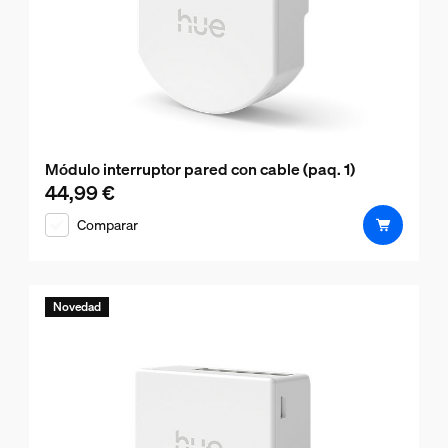
Módulo interruptor pared con cable (paq. 1)
44,99 €
El precio actual es 44,99 €
Comparar
Novedad