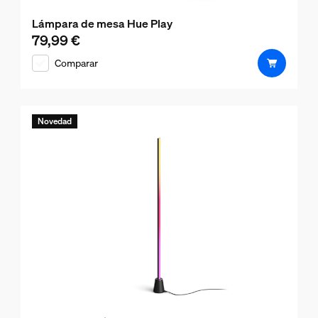
Lámpara de mesa Hue Play
79,99 €
El precio actual es 79,99 €
Comparar
Novedad