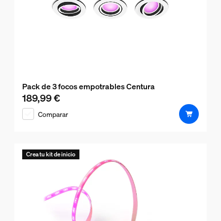
Pack de 3 focos empotrables Centura
189,99 €
El precio actual es 189,99 €
Comparar
Crea tu kit de inicio