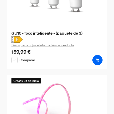
GU10 - foco inteligente - (paquete de 3)
Descargar la hoja de información del producto
159,99 €
El precio actual es 159,99 €
Comparar
Crea tu kit de inicio