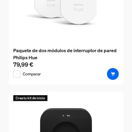
Paquete de dos módulos de interruptor de pared
Philips Hue
79,99 €
El precio actual es 79,99 €
Comparar
Crea tu kit de inicio