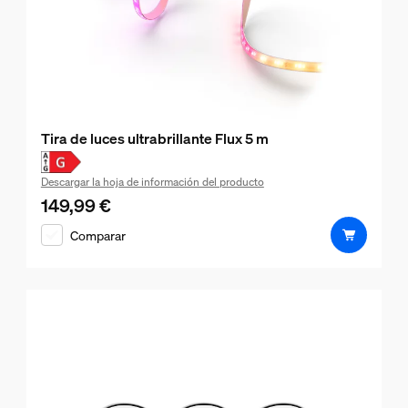
Tira de luces ultrabrillante Flux 5 m
Descargar la hoja de información del producto
149,99 €
El precio actual es 149,99 €
Comparar