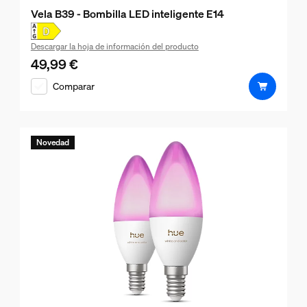
Vela B39 - Bombilla LED inteligente E14
Descargar la hoja de información del producto
49,99 €
El precio actual es 49,99 €
Comparar
Novedad