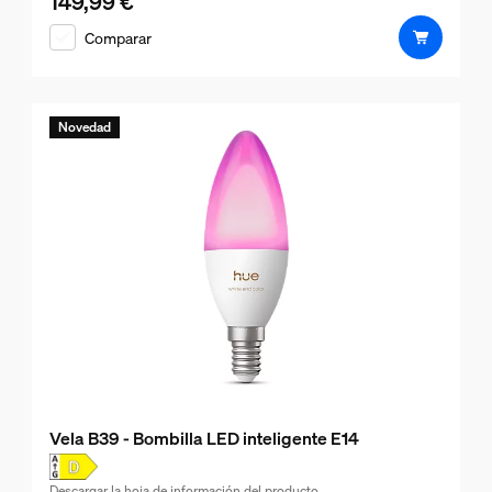
149,99 €
El precio actual es 149,99 €
Comparar
Novedad
Vela B39 - Bombilla LED inteligente E14
Descargar la hoja de información del producto