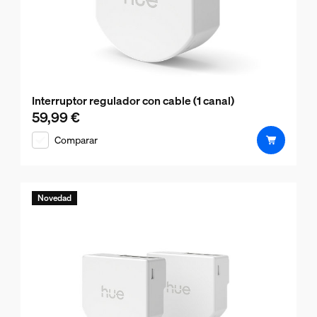
Interruptor regulador con cable (1 canal)
59,99 €
El precio actual es 59,99 €
Comparar
Novedad