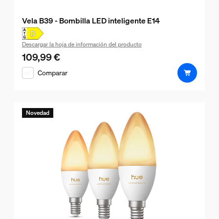
Vela B39 - Bombilla LED inteligente E14
Descargar la hoja de información del producto
109,99 €
El precio actual es 109,99 €
Comparar
Novedad