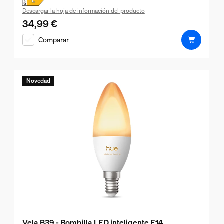
Descargar la hoja de información del producto
34,99 €
El precio actual es 34,99 €
Comparar
Novedad
Vela B39 - Bombilla LED inteligente E14