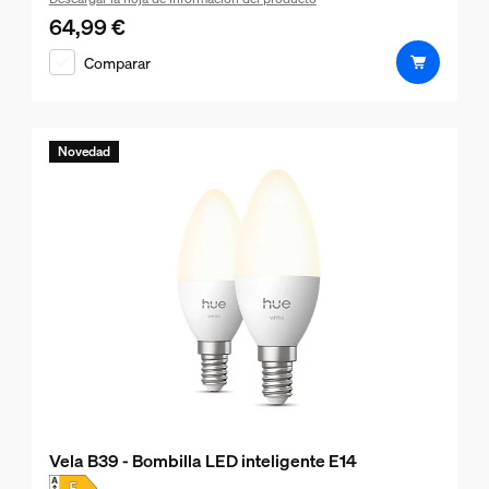
64,99 €
El precio actual es 64,99 €
Comparar
Novedad
Vela B39 - Bombilla LED inteligente E14