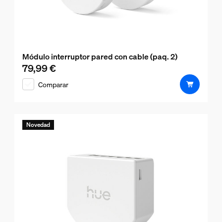
Módulo interruptor pared con cable (paq. 2)
79,99 €
El precio actual es 79,99 €
Comparar
Novedad