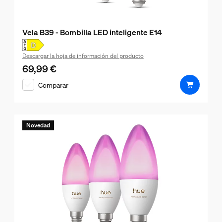
Vela B39 - Bombilla LED inteligente E14
Descargar la hoja de información del producto
69,99 €
El precio actual es 69,99 €
Comparar
Novedad