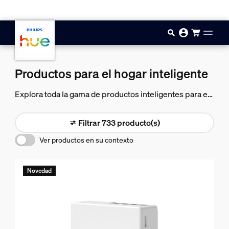
Saltar al contenido principal
Productos para el hogar inteligente
Explora toda la gama de productos inteligentes para el
hogar de Philips Hue. Decora tu casa, por dentro y por
fuera, con accesorios de iluminación, lámparas y
Filtrar 733 producto(s)
bombillas inteligentes, así como cámaras y sensores
Ver productos en su contexto
de seguridad inteligentes.
Novedad