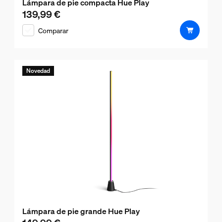
Lámpara de pie compacta Hue Play
139,99 €
El precio actual es 139,99 €
Comparar
Novedad
Lámpara de pie grande Hue Play