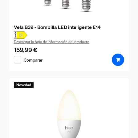
Vela B39 - Bombilla LED inteligente E14
Descargar la hoja de información del producto
159,99 €
El precio actual es 159,99 €
Comparar
Novedad