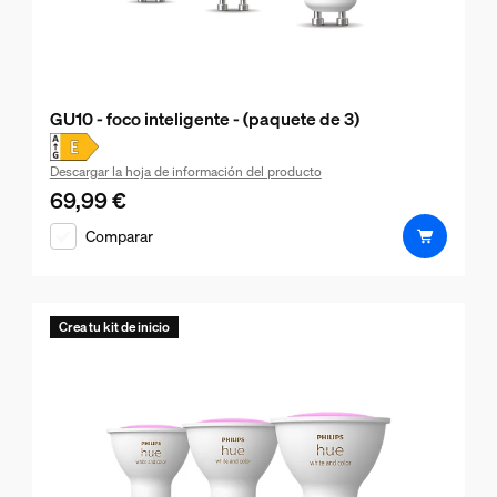
GU10 - foco inteligente - (paquete de 3)
Descargar la hoja de información del producto
69,99 €
El precio actual es 69,99 €
Comparar
Crea tu kit de inicio