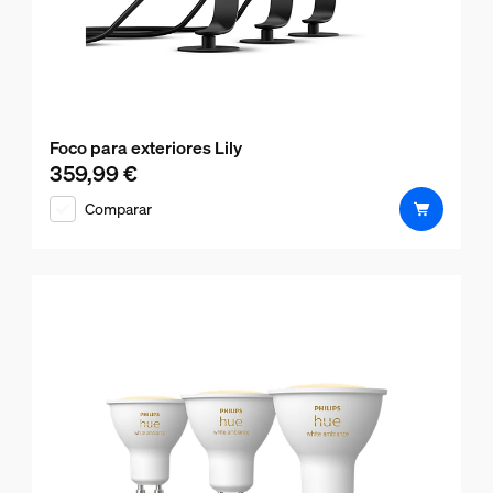
Foco para exteriores Lily
359,99 €
El precio actual es 359,99 €
Comparar