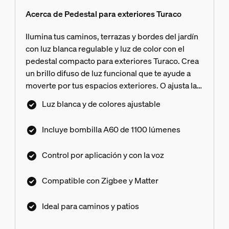
Acerca de Pedestal para exteriores Turaco
Ilumina tus caminos, terrazas y bordes del jardín
con luz blanca regulable y luz de color con el
pedestal compacto para exteriores Turaco. Crea
un brillo difuso de luz funcional que te ayude a
moverte por tus espacios exteriores. O ajusta la
lámpara de pedestal a cualquier color para
Luz blanca y de colores ajustable
resaltar plantas y árboles de forma decorativa.
Controla Turaco fácilmente con la aplicación Hue
Incluye bombilla A60 de 1100 lúmenes
y los asistentes inteligentes usando un Hue
Bridge o Bridge Pro. La conectividad de red
Control por aplicación y con la voz
Zigbee con un Bridge garantiza que nadie acceda
sin autorización a tu ecosistema de iluminación
Compatible con Zigbee y Matter
inteligente. La compatibilidad con Matter permite
una integración más simple y fluida con
Ideal para caminos y patios
dispositivos de otras marcas.