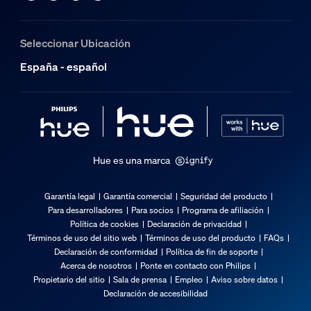
Vida útil nominal
25.000
Seleccionar Ubicación
Características/accesorios adicionales
España - español
Regulable con aplicación Hue e interruptor
Sí
Totalmente impermeable
No
Hue es una marca
Características de la luz
Garantía legal
Garantía comercial
Seguridad del producto
Para desarrolladores
Para socios
Programa de afiliación
Índice de reproducción cromática (IRC)
Política de cookies
Declaración de privacidad
≥80
Términos de uso del sitio web
Términos de uso del producto
FAQs
Declaración de conformidad
Política de fin de soporte
Varios
Acerca de nosotros
Ponte en contacto con Philips
Propietario del sitio
Sala de prensa
Empleo
Aviso sobre datos
Declaración de accesibilidad
Diseñada especialmente para