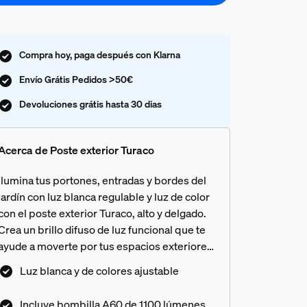
Compra hoy, paga después con Klarna
Envío Grátis Pedidos >50€
Devoluciones grátis hasta 30 dias
Acerca de Poste exterior Turaco
Ilumina tus portones, entradas y bordes del
jardín con luz blanca regulable y luz de color
con el poste exterior Turaco, alto y delgado.
Crea un brillo difuso de luz funcional que te
ayude a moverte por tus espacios exteriores.
O ajusta la lámpara de poste a cualquier
Luz blanca y de colores ajustable
color para resaltar entradas y el jardín
trasero. Controla Turaco fácilmente con la
Incluye bombilla A60 de 1100 lúmenes