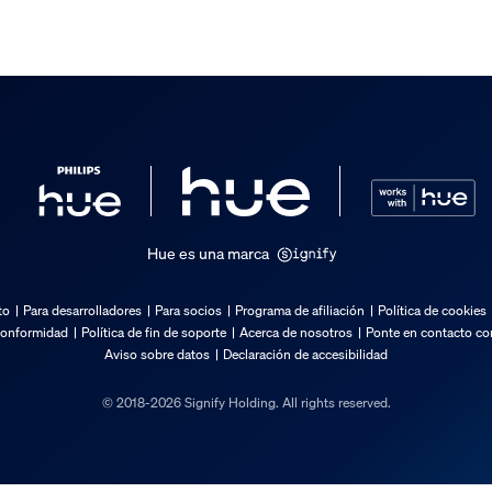
ios adicionales incluidos
Hue es una marca
z
to
Para desarrolladores
Para socios
Programa de afiliación
Política de cookies
conformidad
Política de fin de soporte
Acerca de nosotros
Ponte en contacto con
Aviso sobre datos
Declaración de accesibilidad
© 2018-2026 Signify Holding. All rights reserved.