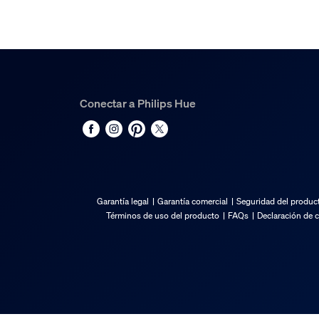
Vida útil nominal
25.000
Características/accesor
Conectar a Philips Hue
Regulable con aplicación Hue e interruptor
Sí
Totalmente impermeable
No
Características de la lu
Garantía legal
Garantía comercial
Seguridad del produc
Términos de uso del producto
FAQs
Declaración de 
Índice de reproducción cromática (IRC)
≥80
Varios