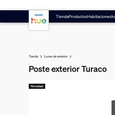
Saltar al contenido principal
Tienda
Productos
Habitaciones
In
Tienda
Luces de exterior
Poste exterior Turaco
Novedad