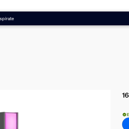
spírate
16
El 
E