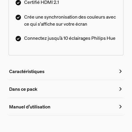
Certifié HDMI 2.1
Crée une synchronisation des couleurs avec
ce qui s'affiche sur votre écran
Connectez jusqu’à 10 éclairages Philips Hue
Caractéristiques
Caractéristiques
Dans ce pack
Numéro de produit (EAN/UPC)
Manuel d’utilisation
330181
Informations produit