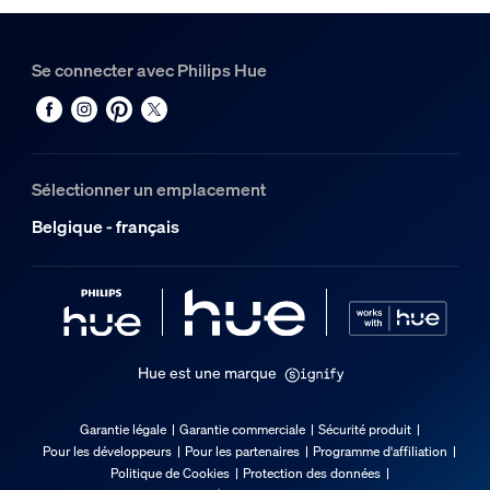
Matériaux
Synthétique
Se connecter avec Philips Hue
Garantie
2 ans
Oui
Sélectionner un emplacement
Divers
Belgique - français
Conçu spécialement pour
Séjour, Chambre, Bureau, Bureau d'étude, Cuisine
Type
Autre
Hue est une marque
Dimensions et poids de l’emballage
Garantie légale
Garantie commerciale
Sécurité produit
Pour les développeurs
Pour les partenaires
Programme d'affiliation
Code barre produit
Politique de Cookies
Protection des données