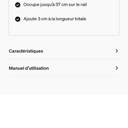
Occupe jusqu’à 37 cm sur le rail
Ajoute 3 cm à la longueur totale
Caractéristiques
Caractéristiques
Manuel d’utilisation
Numéro de produit (EAN/UPC)
8720169282742
Design et finition
Couleur
Noir