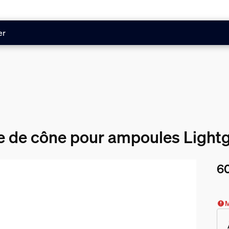
er
 de cône pour ampoules Lightg
60
Le 
M