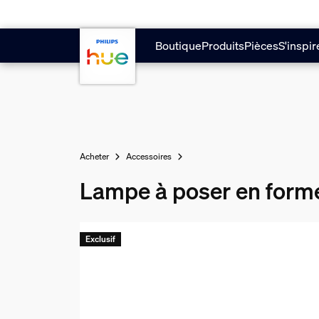
Aller au contenu principal
Boutique
Produits
Pièces
S'inspir
Acheter
Accessoires
Lampe à poser en forme
Exclusif