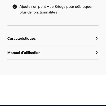
Ajoutez un pont Hue Bridge pour débloquer
plus de fonctionnalités
Caractéristiques
Caractéristiques
Manuel d’utilisation
Numéro de produit (EAN/UPC)
8718696176436
Design et finition
Couleur
Blanc
Matériaux