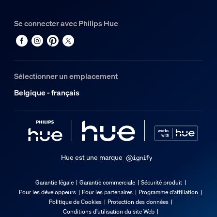
Métal, Synthétique
Se connecter avec Philips Hue
Durée de vie
Durée de vie nominale
25.000
Sélectionner un emplacement
Options/accessoires inclus
Belgique - français
Piles fournies
Oui
Gradable avec l'application et la télécommande Hue
Oui
Hue est une marque
LED intégrée
Oui
Garantie légale
Garantie commerciale
Sécurité produit
Pour les développeurs
Pour les partenaires
Programme d'affiliation
Caractéristiques lumineuses
Politique de Cookies
Protection des données
Conditions d’utilisation du site Web