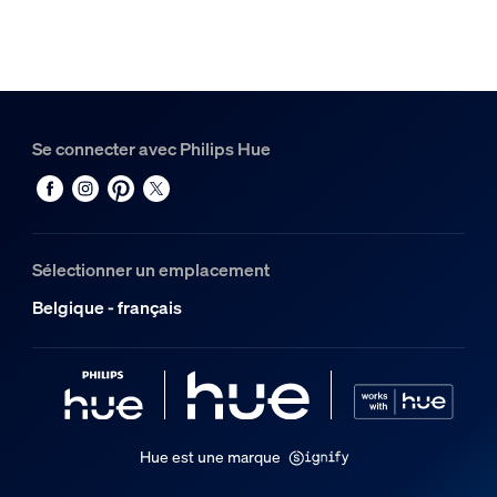
Couleur
Noir
Matériaux
Verre
Se connecter avec Philips Hue
Durée de vie
Durée de vie nominale
25.000
Sélectionner un emplacement
Options/accessoires inclus
Belgique - français
Gradable avec l'application et la télécommande Hue
Oui
LED intégrée
Oui
Hue est une marque
Caractéristiques lumineuses