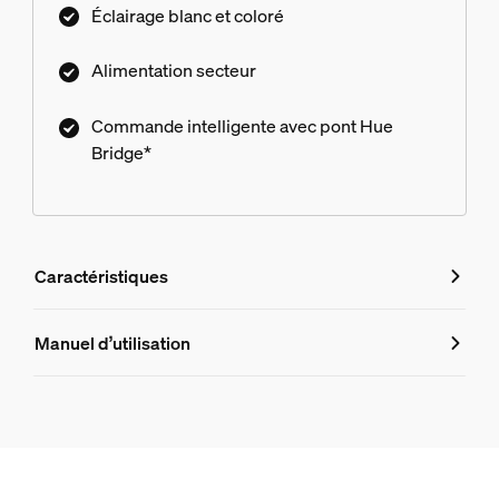
Éclairage blanc et coloré
Alimentation secteur
Commande intelligente avec pont Hue
Bridge*
Caractéristiques
Caractéristiques
Manuel d’utilisation
Numéro de produit (EAN/UPC)
8718696170571
Design et finition