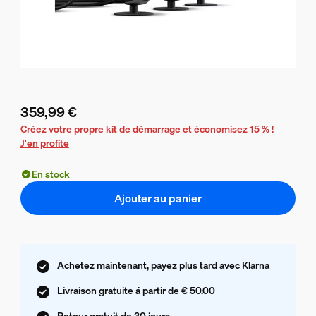
359,99 €
Le prix actuel est 359,99 €
Créez votre propre kit de démarrage et économisez 15 % !
J'en profite
En stock
Ajouter au panier
Achetez maintenant, payez plus tard avec Klarna
Livraison gratuite á partir de € 50.00
Retour gratuit de 30 jours