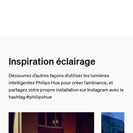
Design et finition
Couleur
Noir
Matériaux
Aluminium
Durée de vie
Inspiration éclairage
Durée de vie nominale
Découvrez d’autres façons d’utiliser les lumières
25.000
intelligentes Philips Hue pour créer l’ambiance, et
partagez votre propre installation sur Instagram avec le
Options/accessoires inclus
hashtag #philipshue
Gradable avec l'application et la télécommande Hue
Oui
LED intégrée
Oui