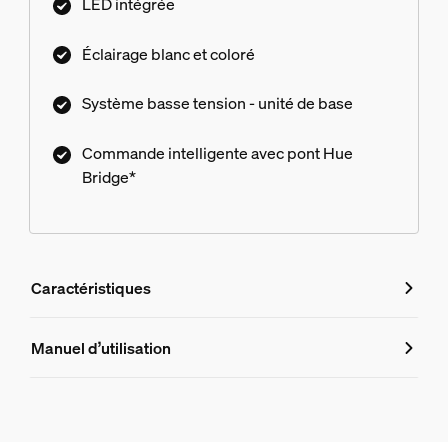
LED intégrée
Éclairage blanc et coloré
Système basse tension - unité de base
Commande intelligente avec pont Hue
Bridge*
Caractéristiques
Caractéristiques
Manuel d’utilisation
Numéro de produit (EAN/UPC)
8718696167960