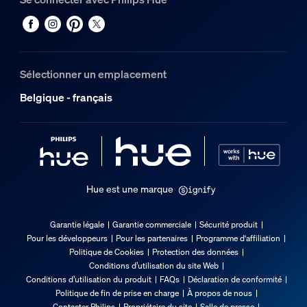
8718696167960
Poids net
3,65 kg
Poids brut
Sélectionner un emplacement
4,17 kg
Belgique - français
Hauteur
219 mm
Longueur
312 mm
Largeur
Hue est une marque
237 mm
Code 12NC
Garantie légale
Garantie commerciale
Sécurité produit
Pour les développeurs
Pour les partenaires
Programme d'affiliation
915005629701
Politique de Cookies
Protection des données
Conditions d’utilisation du site Web
Dimensions et poids du produit
Conditions d’utilisation du produit
FAQs
Déclaration de conformité
Politique de fin de prise en charge
À propos de nous
Contacter Philips
Propriétaire du site
Salle de presse