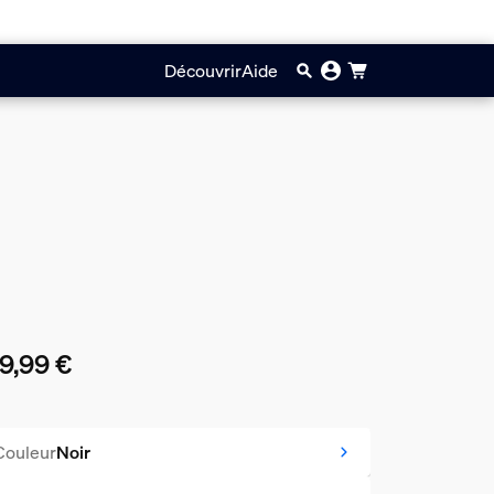
Découvrir
Aide
9,99 €
prix actuel est 199,99 €
Couleur
Noir