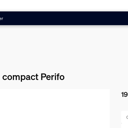
er
 compact Perifo
19
Le 