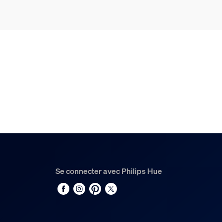
Durée de vie nominale
25.000
Options/accessoires in
LED intégrée
Oui
Caractéristiques lumin
Temp. de couleur
2000-6500 K
Divers
Se connecter avec Philips Hue
Type
Tube Lumineux