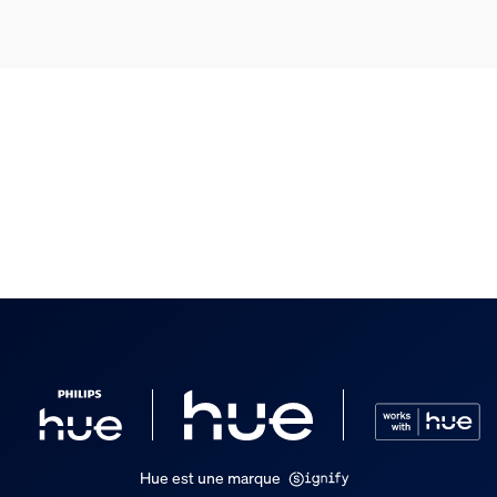
clus
euses
Hue est une marque