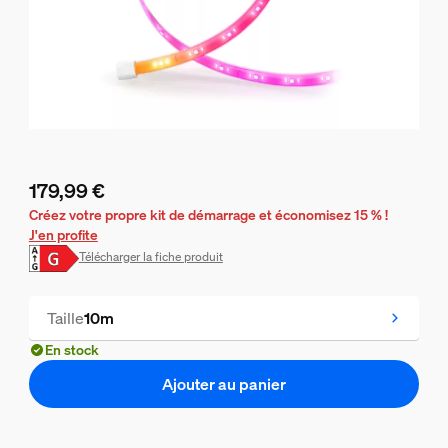
179,99 €
Le prix actuel est 179,99 €
Créez votre propre kit de démarrage et économisez 15 % !
J'en profite
Télécharger la fiche produit
Taille
10m
En stock
Ajouter au panier