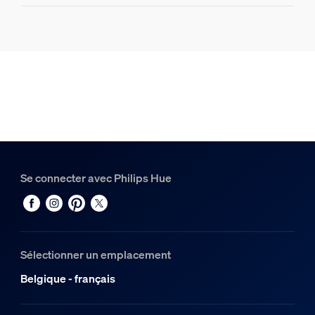
Design et finition
Couleur
Blanc
Couleur(s)
Multi Color
Matériaux
Silicone
Se connecter avec Philips Hue
Durée de vie
Durée de vie nominale
25.000
Sélectionner un emplacement
Environnement
Belgique - français
Humidité fonctionnement