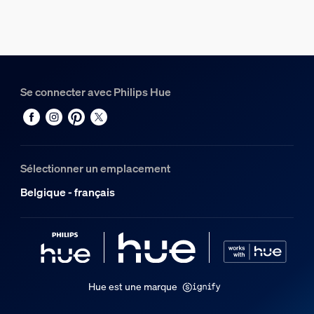
Poids net
1,37 kg
Poids brut
1,77 kg
Se connecter avec Philips Hue
Hauteur
243 mm
Longueur
110 mm
Sélectionner un emplacement
Largeur
Belgique - français
257 mm
Code 12NC
929004611102
Informations figurant sur l'emballage
Hue est une marque
EAN