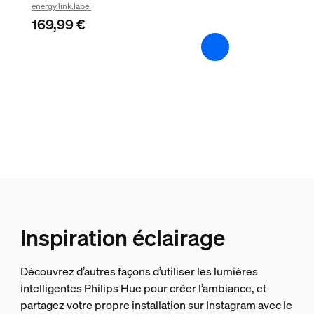
energy.link.label
-20 °C à 45 °C
169,99 €
Options/accessoires inclus
Piles fournies
Non
Variation des couleurs (LED)
Oui
Intensité réglable
Oui
Caractéristiques lumineuses
Inspiration éclairage
Indice de rendu de couleur (IRC)
80
Découvrez d’autres façons d’utiliser les lumières
Guirlande lumineuse/Ruban lumineux
intelligentes Philips Hue pour créer l’ambiance, et
partagez votre propre installation sur Instagram avec le