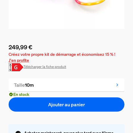
249,99 €
Le prix actuel est 249,99 €
Créez votre propre kit de démarrage et économisez 15 % !
J'en profite
Télécharger la fiche produit
Taille
10m
En stock
Ajouter au panier
Achetez maintenant, payez plus tard avec Klarna