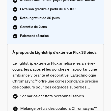
Livraison gratuite á partir de € 50.00
Retour gratuit de 30 jours
Garantie de 2 ans
Paiement sécurisé
À propos du Lightstrip d'extérieur Flux 33 pieds
Le lightstrip extérieur Flux améliore les arrière-
cours, les patios et les porches en apportant une
ambiance vibrante et décorative. La technologie
Chromasync™ offre une correspondance précise
des couleurs pour des dégradés superbes.
Dissimulez le lightstrip pour obtenir un effet
Scénarios et effets personnalisables
d'éclairage indirect pour les façades, les murs et
les clôtures. Profitez d'une lumière blanche
Mélange précis des couleurs Chromasync™
authentique et lumineuse dans plusieurs