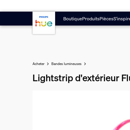
Aller au contenu principal
Boutique
Produits
Pièces
S'inspir
Acheter
Bandes lumineuses
Lightstrip d'extérieur F