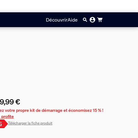
Découvrir
Aide
9,99 €
prix actuel est 169,99 €
ez votre propre kit de démarrage et économisez 15 % !
 profite
Télécharger la fiche produit