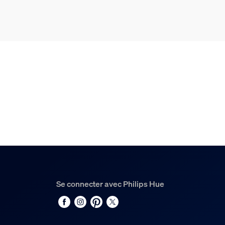
Durée de vie
Durée de vie nominale
25.000
Environnement
Humidité fonctionnement
5 %<H<95 % (sans condensation)
Température de fonctionnement
-20 °C à 45 °C
Options/accessoires in
Se connecter avec Philips Hue
Piles fournies
Non
Variation des couleurs (LED)