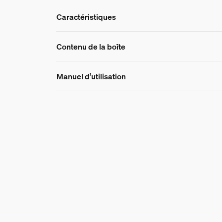
Caractéristiques
Caractéristique
Contenu de la boîte
Manuel d’utilisation
Numéro de produit (EAN/UPC)
8721103089090
Design et finition
Couleur
Blanc
Couleur(s)
Multi Color
Matériaux
Silicone