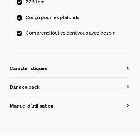
222.1 cm
Conçu pour les plafonds
Comprend tout ce dont vous avez besoin
Caractéristiques
Caractéristiques
Dans ce pack
Numéro de produit (EAN/UPC)
Manuel d’utilisation
8719514872776
Informations produit
Hue Bloc d'alimentation plafond Perifo 100 W 1 point