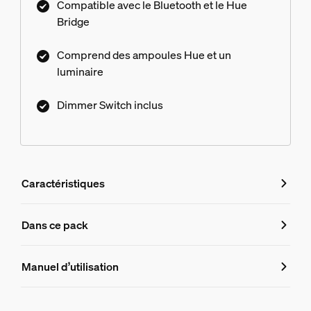
Compatible avec le Bluetooth et le Hue
Bridge
Comprend des ampoules Hue et un
luminaire
Dimmer Switch inclus
Caractéristiques
Caractéristiques
Dans ce pack
Numéro de produit (EAN/UPC)
Manuel d’utilisation
8719514874534
Informations produit