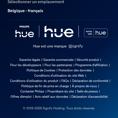
Sélectionner un emplacement
Non
Belgique - français
Peut être agrandi
Non
Tension entrée
220V-240V
Longueur
Hue est une marque
5.000 mm
Divers
Garantie légale
Garantie commerciale
Sécurité produit
Pour les développeurs
Pour les partenaires
Programme d'affiliation
Politique de Cookies
Protection des données
Type
Conditions d’utilisation du site Web
Rubans Lumineux
Conditions d’utilisation du produit
FAQs
Déclaration de conformité
Politique de fin de prise en charge
À propos de nous
Dimensions et poids de l’emballage
Contacter Philips
Propriétaire du site
Salle de presse
Offres d’emploi
Avis relatif aux données
Déclaration d'accessibilité
Code barre produit
© 2018-2026 Signify Holding. Tous droits réservés.
8721103096586