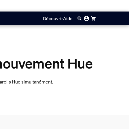
Découvrir
Aide
 mouvement Hue
ppareils Hue simultanément.