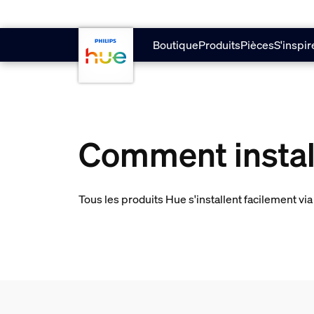
Aller au contenu principal
Boutique
Produits
Pièces
S'inspir
Comment instal
Tous les produits Hue s'installent facilement v