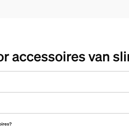
or accessoires van s
oires?