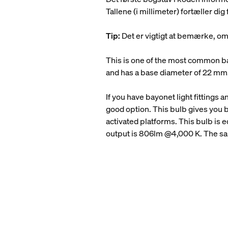
Tallene (i millimeter) fortæller d
Tip:
Det er vigtigt at bemærke, om 
This is one of the most common base
and has a base diameter of 22 mm
If you have bayonet light fittings
good option. This bulb gives you 
activated platforms. This bulb is 
output is 806lm @4,000 K. The same