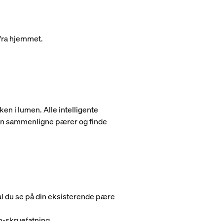
 fra hjemmet.
en i lumen. Alle intelligente
 kan sammenligne pærer og finde
al du se på din eksisterende pære
n-skruefatning.