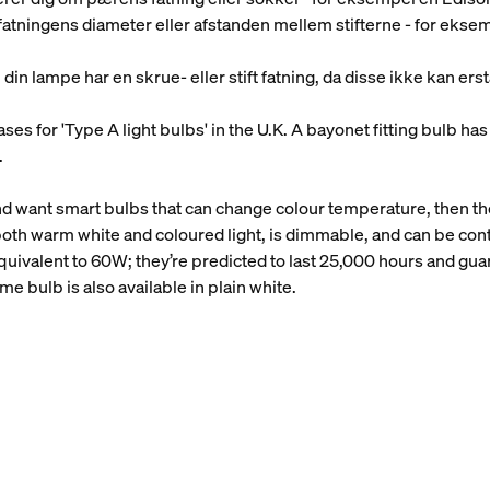
ig fatningens diameter eller afstanden mellem stifterne - for eks
din lampe har en skrue- eller stift fatning, da disse ikke kan ers
s for 'Type A light bulbs' in the U.K. A bayonet fitting bulb has 2
.
 and want smart bulbs that can change colour temperature, then t
both warm white and coloured light, is dimmable, and can be cont
equivalent to 60W; they’re predicted to last 25,000 hours and gu
 bulb is also available in plain white.