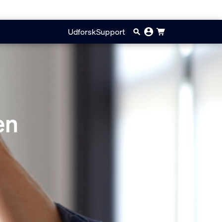
Udforsk
Support
en