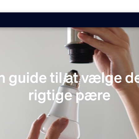
n guide til at vælge d
rigtige pære