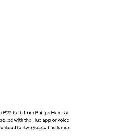
he B22 bulb from Philips Hue is a
rolled with the Hue app or voice-
aranteed for two years. The lumen