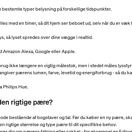
ave bestemte typer belysning på forskellige tidspunkter.
tilles med en timer, så dit hjem ser beboet ud, selv når du er væk
ys, så lyset spredes over dine vægge i realtid.
 Amazon Alexa, Google eller Apple.
rug ikke længere en vigtig målestok, men i stedet måles lysstyrk
angiver pærens lumen, farve, levetid og energiforbrug - så du
a Philips Hue.
en rigtige pære?
ode bestående af bogstaver og tal. Før du køber en ny pære, sk
den rigtige størrelse og type pære til dit specifikke behov.
erer dig om pærens fatning eller sokkel - for eksempel en Ediso