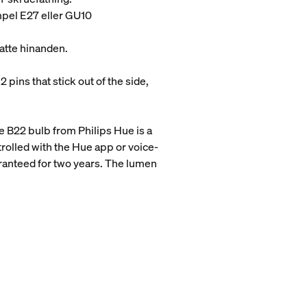
empel E27 eller GU10
tatte hinanden.
 pins that stick out of the side,
he B22 bulb from Philips Hue is a
rolled with the Hue app or voice-
aranteed for two years. The lumen