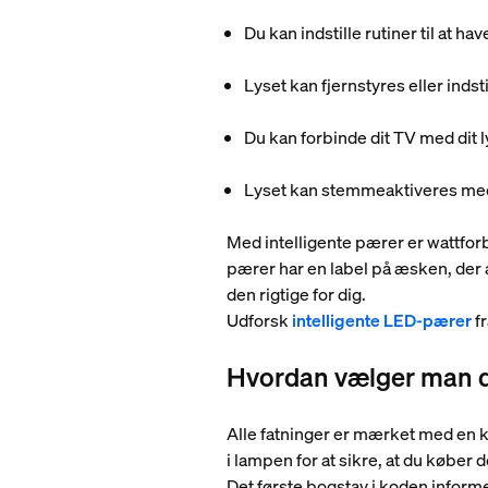
Du kan indstille rutiner til at h
Lyset kan fjernstyres eller inds
Du kan forbinde dit TV med dit l
Lyset kan stemmeaktiveres med
Med intelligente pærer er wattforb
pærer har en label på æsken, der 
den rigtige for dig.
Udforsk
intelligente LED-pærer
fr
Hvordan vælger man d
Alle fatninger er mærket med en k
i lampen for at sikre, at du køber 
Det første bogstav i koden inform