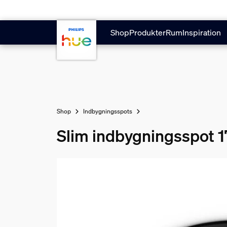
Gå til hovedindholdet
Shop
Produkter
Rum
Inspiration
Shop
Indbygningsspots
Slim indbygningsspot 