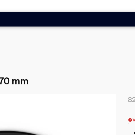
170 mm
82
Nuv
V