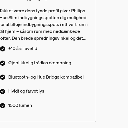
Takket være dens tynde profil giver Philips
Hue Slim indbygningsspotten dig mulighed
for at tilføje indbygningsspots i ethvert rum i
dit hjem – såsom rum med nedsænkede
lofter. Den brede spredningsvinkel og det
høje lysudbytte gør det muligt at lyse endnu
±10 års levetid
større steder op.
Øjeblikkelig trådløs dæmpning
Bluetooth- og Hue Bridge kompatibel
Hvidt og farvet lys
1500 lumen