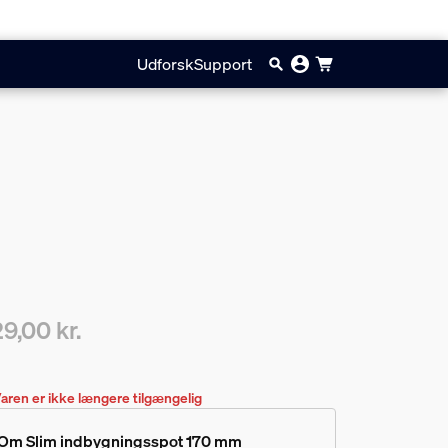
Udforsk
Support
9,00 kr.
ærende pris er 829,00 kr.
aren er ikke længere tilgængelig
Om Slim indbygningsspot 170 mm