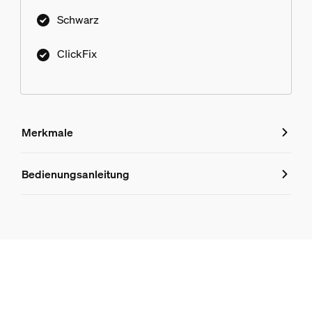
Schwarz
ClickFix
Merkmale
Merkmale
Bedienungsanleitung
Produktnummer (EAN/UPC)
8719514435315
Lampeneigenschaften
Verwendungszweck
Innenbeleuchtung