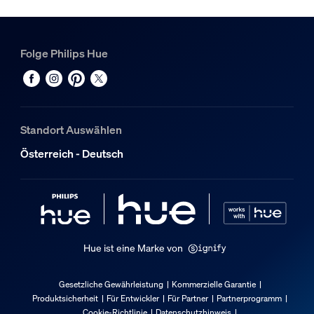
Design und Materialausführung
Folge Philips Hue
Farbe
Schwarz
Material
Metall
Standort Auswählen
Umweltschutz
Österreich - Deutsch
Entsorgung des Produkts
Entsorge das Produkt am Ende seiner (wirtschaftlichen) N
Zusatzfunktion/Zubehör im Lieferumfa
Hue ist eine Marke von
Höhenverstellbar
Nein
Gesetzliche Gewährleistung
Kommerzielle Garantie
Produktsicherheit
Für Entwickler
Für Partner
Partnerprogramm
Schwenkbarer Spotkopf
Cookie-Richtlinie
Datenschutzhinweis