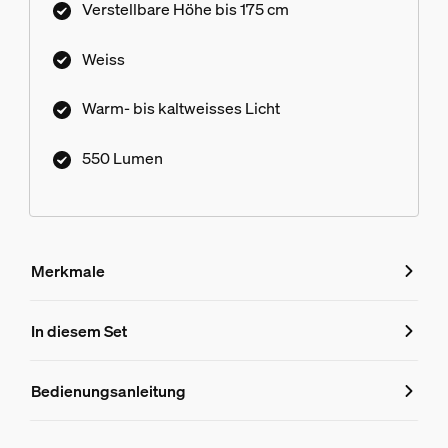
Verstellbare Höhe bis 175 cm
Weiss
Warm- bis kaltweisses Licht
550 Lumen
Merkmale
Merkmale
In diesem Set
Produktnummer (EAN/UPC)
Bedienungsanleitung
8719514870987
Produktinformationen