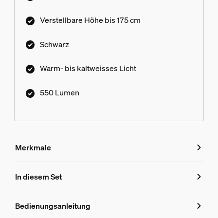
Verstellbare Höhe bis 175 cm
Schwarz
Warm- bis kaltweisses Licht
550 Lumen
Merkmale
Merkmale
In diesem Set
Produktnummer (EAN/UPC)
Bedienungsanleitung
8719514871014