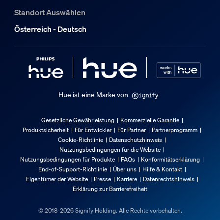
Nettogewicht
Standort Auswählen
0,54 kg
Gesamte Höhe
Österreich - Deutsch
122 mm
Gesamte Länge
107 mm
Gesamte Breite
107 mm
Hue ist eine Marke von
Service
Gesetzliche Gewährleistung
Kommerzielle Garantie
Produktsicherheit
Für Entwickler
Für Partner
Partnerprogramm
Cookie-Richtlinie
Datenschutzhinweis
Garantie
Nutzungsbedingungen für die Website
2 Jahr(e)
Nutzungsbedingungen für Produkte
FAQs
Konformitätserklärung
End-of-Support-Richtlinie
Über uns
Hilfe & Kontakt
Was unterstützt wird
Eigentümer der Website
Presse
Karriere
Datenrechtshinweis
Erklärung zur Barrierefreiheit
Kompatibel mit Effekten
© 2018-2026 Signify Holding. Alle Rechte vorbehalten.
Yes