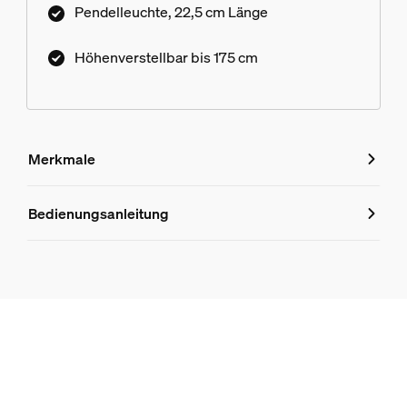
Pendelleuchte, 22,5 cm Länge
Höhenverstellbar bis 175 cm
Merkmale
Merkmale
Bedienungsanleitung
Produktnummer (EAN/UPC)
8720169307780
Design und Materialausführung
Farbe
Schwarz