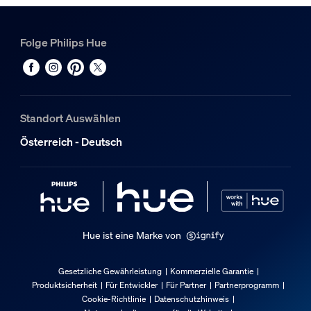
Material
Synthetik
Folge Philips Hue
Packmaße und Gewicht
EAN/UPC - Produkt
8720169307780
Standort Auswählen
Nettogewicht
Österreich - Deutsch
0,34 kg
Bruttogewicht
0,47 kg
Höhe
0 cm
Hue ist eine Marke von
Länge
0 cm
Gesetzliche Gewährleistung
Kommerzielle Garantie
Breite
Produktsicherheit
Für Entwickler
Für Partner
Partnerprogramm
0 cm
Cookie-Richtlinie
Datenschutzhinweis