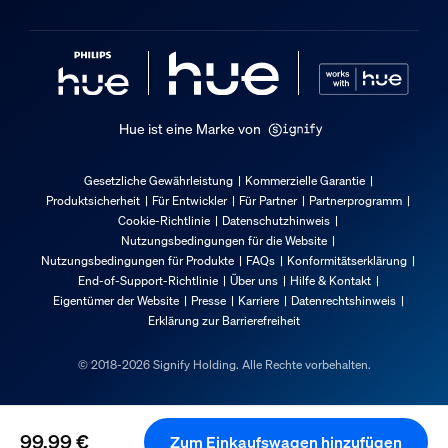
155 mm
Material-Nummer (12NC)
929003114301
Produktabmessungen und -gewicht
Hue ist eine Marke von
Gesamte Höhe
Gesetzliche Gewährleistung
Kommerzielle Garantie
72 mm
Produktsicherheit
Für Entwickler
Für Partner
Partnerprogramm
Gesamte Länge
Cookie-Richtlinie
Datenschutzhinweis
226 mm
Nutzungsbedingungen für die Website
Nutzungsbedingungen für Produkte
FAQs
Konformitätserklärung
Gesamte Breite
End-of-Support-Richtlinie
Über uns
Hilfe & Kontakt
38 mm
Eigentümer der Website
Presse
Karriere
Datenrechtshinweis
Erklärung zur Barrierefreiheit
Service
© 2018-2026 Signify Holding. Alle Rechte vorbehalten.
Garantie
2 Jahr(e)
99,99 €
Zum Einkaufswagen hinzufügen