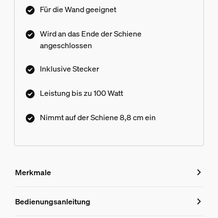
Du den Schwellenwert erreichst. Nur für das Hue
Für die Wand geeignet
Perifo Track Lighting System.
Wird an das Ende der Schiene
angeschlossen
Inklusive Stecker
Leistung bis zu 100 Watt
Nimmt auf der Schiene 8,8 cm ein
Merkmale
Merkmale
Bedienungsanleitung