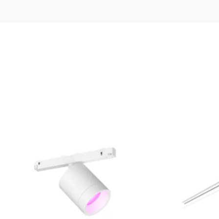
itszimmer, Küche
t