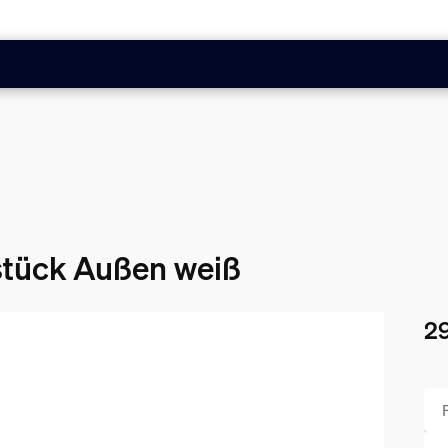
stück Außen weiß
29
Akt