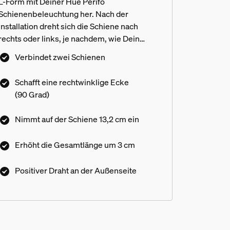
L-Form mit Deiner Hue Perifo
Schienenbeleuchtung her. Nach der
Installation dreht sich die Schiene nach
rechts oder links, je nachdem, wie Dein
Netzteil positioniert ist. Nur für das Hue
Verbindet zwei Schienen
Perifo Track Lighting System.
Schafft eine rechtwinklige Ecke
(90 Grad)
Nimmt auf der Schiene 13,2 cm ein
Erhöht die Gesamtlänge um 3 cm
Positiver Draht an der Außenseite