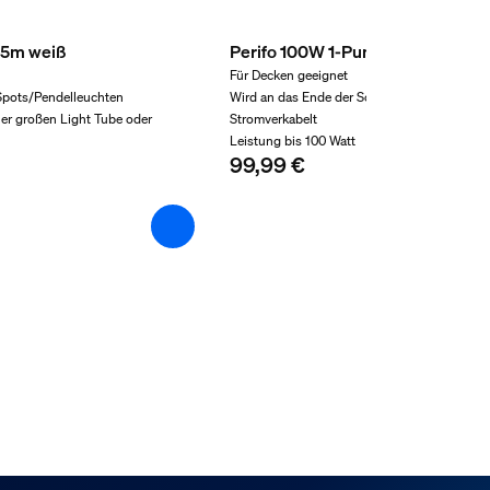
1,5m weiß
Perifo 100W 1-Punkt-Netzteil wei
Für Decken geeignet
 Spots/Pendelleuchten
Wird an das Ende der Schiene angeschlosse
ner großen Light Tube oder
Stromverkabelt
Leistung bis 100 Watt
99,99 €