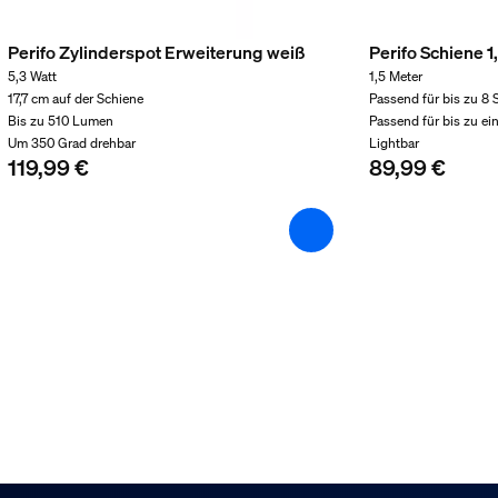
Perifo Zylinderspot Erweiterung weiß
Perifo Schiene 
5,3 Watt
1,5 Meter
17,7 cm auf der Schiene
Passend für bis zu 8
Bis zu 510 Lumen
Passend für bis zu ei
Um 350 Grad drehbar
Lightbar
119,99 €
89,99 €
nd -gewicht