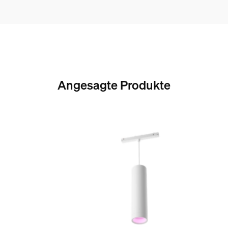
Speziell geeignet für
Wohnzimmer, Schlafzimmer, Büroflächen, Arbe
Typ
Sonstiges
Packmaße und Gewich
Angesagte Produkte
EAN/UPC - Produkt
8719514407428
Nettogewicht
0,04 kg
Bruttogewicht
0,26 kg
Höhe
55 mm
Länge