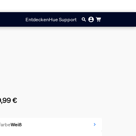
Entdecken
Hue Support
,99 €
ueller Preis ist 29,99 €
Farbe
Weiß