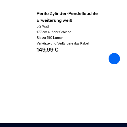
127 mm
Breite
Perifo Zylinder-Pendelleuchte
110 mm
Erweiterung weiß
Material-Nummer (12NC)
5,2 Watt
929003115601
17,7 cm auf der Schiene
Bis zu 510 Lumen
Produktabmessungen u
Verkürze und Verlängere das Kabel
149,99 €
Gesamte Höhe
23 mm
Gesamte Länge
96 mm
Gesamte Breite
96 mm
Service