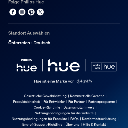
Folge Philips Hue
Sonstiges
Speziell geeignet für
Wohnzimmer, Schlafzimmer, Büroflächen, Arbeitszimmer, 
Standort Auswählen
Typ
Österreich - Deutsch
Zubehör
Packmaße und Gewicht
EAN/UPC - Produkt
8719514407640
Hue ist eine Marke von
Nettogewicht
0,27 kg
Gesetzliche Gewährleistung
Kommerzielle Garantie
Produktsicherheit
Für Entwickler
Für Partner
Partnerprogramm
Bruttogewicht
Cookie-Richtlinie
Datenschutzhinweis
0,45 kg
Nutzungsbedingungen für die Website
Höhe
Nutzungsbedingungen für Produkte
FAQs
Konformitätserklärung
End-of-Support-Richtlinie
Über uns
Hilfe & Kontakt
92 mm