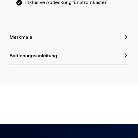
Inklusive Abdeckung für Stromkasten
Merkmale
Merkmale
Bedienungsanleitung
Produktnummer (EAN/UPC)
8719514407640
Design und Materialausführung
Farbe
Schwarz
Material
Synthetik