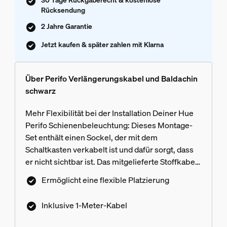
Rücksendung
2 Jahre Garantie
Jetzt kaufen & später zahlen mit Klarna
Über Perifo Verlängerungskabel und Baldachin
schwarz
Mehr Flexibilität bei der Installation Deiner Hue
Perifo Schienenbeleuchtung: Dieses Montage-
Set enthält einen Sockel, der mit dem
Schaltkasten verkabelt ist und dafür sorgt, dass
er nicht sichtbar ist. Das mitgelieferte Stoffkabel
wird dann an ein Hue Perifo Netzteil in einer
Ermöglicht eine flexible Platzierung
Entfernung von bis zu 1 Meter angeschlossen
und wird von ihm gehalten.
Inklusive 1-Meter-Kabel