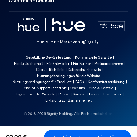
Österreich - Deutsch
Typ
Ersatzteile
Packmaße und Gewicht
Hue ist eine Marke von
EAN/UPC - Produkt
8720169268036
Gesetzliche Gewährleistung
Kommerzielle Garantie
Produktsicherheit
Für Entwickler
Für Partner
Partnerprogramm
Nettogewicht
Cookie-Richtlinie
Datenschutzhinweis
0,19 kg
Nutzungsbedingungen für die Website
Nutzungsbedingungen für Produkte
FAQs
Konformitätserklärung
Bruttogewicht
End-of-Support-Richtlinie
Über uns
Hilfe & Kontakt
0,24 kg
Eigentümer der Website
Presse
Karriere
Datenrechtshinweis
Erklärung zur Barrierefreiheit
Höhe
74 mm
© 2018-2026 Signify Holding. Alle Rechte vorbehalten.
Länge
123 mm
Breite