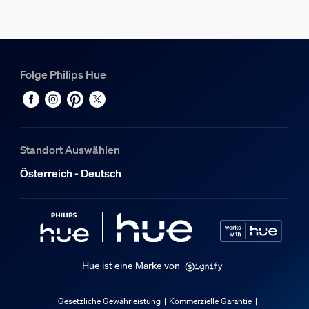
EAN/UPC - Produkt
8719514448278
Nettogewicht
1,28 kg
Folge Philips Hue
Bruttogewicht
1,82 kg
Höhe
388 mm
Standort Auswählen
Länge
Österreich - Deutsch
219 mm
Breite
209 mm
Material-Nummer (12NC)
929003521501
Hue ist eine Marke von
Produktabmessungen und -gewicht
Gesetzliche Gewährleistung
Kommerzielle Garantie