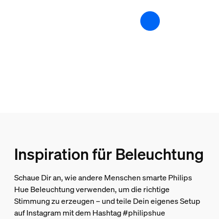
Wähle Deine Farbe
Ja
Warmes, blendfreies Licht
Ja
Dimmbar mit Hue App und Schalter
Ja
Dimmer am Produkt
Ja
LED integriert
Ja
Ein-/Ausschalter am Produkt
Ja
Inspiration für Beleuchtung
Mobil
Ja
Schaue Dir an, wie andere Menschen smarte Philips
Hue Beleuchtung verwenden, um die richtige
Inklusive Netzteil
Stimmung zu erzeugen – und teile Dein eigenes Setup
Ja
auf Instagram mit dem Hashtag #philipshue