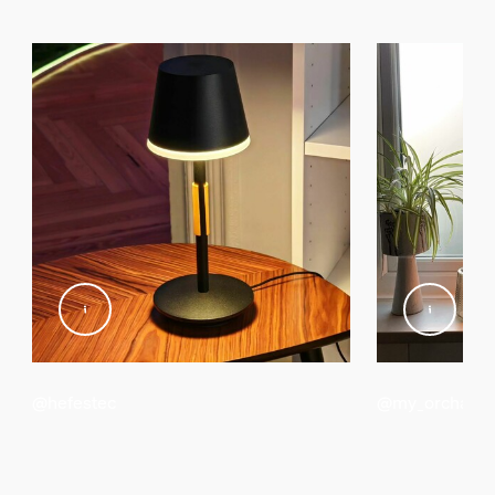
ZigBee Light Link
Ja
Steckertyp
Typ C, Typ G
Lichteigenschaften
Farbwiedergabeindex (CRI)
≥80
Farbtemperatur
2000-6500 K
Sonstiges
Typ
@hefestec
@my_orchard_c
Tischleuchte
Packmaße und Gewicht