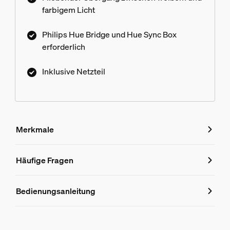
farbigem Licht
Philips Hue Bridge und Hue Sync Box
erforderlich
Inklusive Netzteil
Merkmale
Merkmale
Häufige Fragen
Häufige Fragen
Produktnummer (EAN/UPC)
Bedienungsanleitung
8718696176313
Design und Materialausführung
Kann die Hue Play Gradient Light Tube