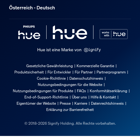
Packmaße und Gewicht
Österreich - Deutsch
Hat die Hue Play Gradient Light Tube di
EAN/UPC - Produkt
8718696176313
Nettogewicht
Kann ich die Richtung des Stromkabels
1,02 kg
Hue ist eine Marke von
Bruttogewicht
1,74 kg
Gesetzliche Gewährleistung
Kommerzielle Garantie
Produktsicherheit
Für Entwickler
Für Partner
Partnerprogramm
Höhe
Cookie-Richtlinie
Datenschutzhinweis
100 mm
Nutzungsbedingungen für die Website
Länge
Nutzungsbedingungen für Produkte
FAQs
Konformitätserklärung
End-of-Support-Richtlinie
Über uns
Hilfe & Kontakt
1.416 mm
Eigentümer der Website
Presse
Karriere
Datenrechtshinweis
Breite
Erklärung zur Barrierefreiheit
120 mm
© 2018-2026 Signify Holding. Alle Rechte vorbehalten.
Material-Nummer (12NC)
915005988101