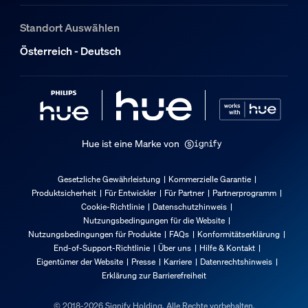
5 % <H<95 % (nicht kondensierend)
Standort Auswählen
Betriebstemperatur
Österreich - Deutsch
-20 °C bis 45 °C
Zusatzfunktion/Zubehör im Lieferumfa
Batterien im Lieferumfang enthalten
Ja
Hue ist eine Marke von
Dimmbar mit Hue App und Schalter
Ja
Gesetzliche Gewährleistung
Kommerzielle Garantie
Produktsicherheit
Für Entwickler
Für Partner
Partnerprogramm
Garantie
Cookie-Richtlinie
Datenschutzhinweis
Nutzungsbedingungen für die Website
Nutzungsbedingungen für Produkte
FAQs
Konformitätserklärung
2 Jahre
End-of-Support-Richtlinie
Über uns
Hilfe & Kontakt
Ja
Eigentümer der Website
Presse
Karriere
Datenrechtshinweis
Erklärung zur Barrierefreiheit
Lichteigenschaften
© 2018-2026 Signify Holding. Alle Rechte vorbehalten.