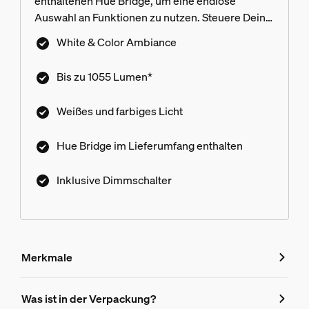
enthaltenen Hue Bridge, um eine endlose
Auswahl an Funktionen zu nutzen. Steuere Dein
Licht über die App, über Deine Stimme oder den
White & Color Ambiance
enthaltenen Schalter. Beim günstigen Setpreis
unserer Starter-Sets sparst Du den Preis der
Bis zu 1055 Lumen*
Bridge.
Weißes und farbiges Licht
Hue Bridge im Lieferumfang enthalten
Inklusive Dimmschalter
Merkmale
Merkmale
Was ist in der Verpackung?