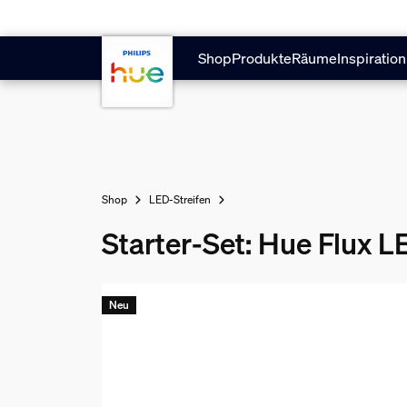
Zum Hauptinhalt springen
Shop
Produkte
Räume
Inspiration
Shop
LED-Streifen
Starter-Set: Hue Flux L
Neu