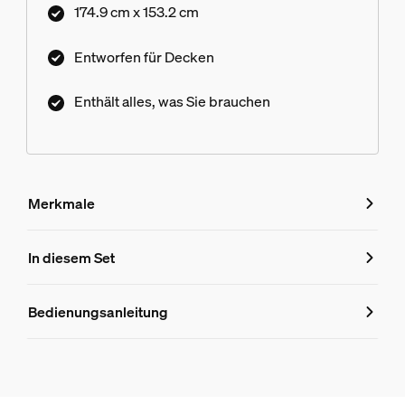
174.9 cm x 153.2 cm
Entworfen für Decken
Enthält alles, was Sie brauchen
Merkmale
Merkmale
In diesem Set
Produktnummer (EAN/UPC)
Bedienungsanleitung
8719514872073
Produktinformationen