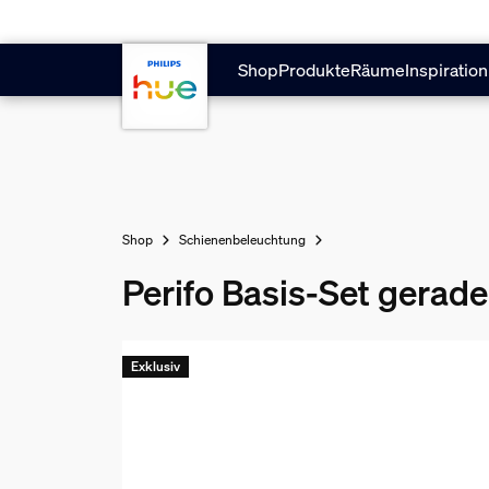
Zum Hauptinhalt springen
Shop
Produkte
Räume
Inspiration
Shop
Schienenbeleuchtung
Perifo Basis-Set gerade
Exklusiv