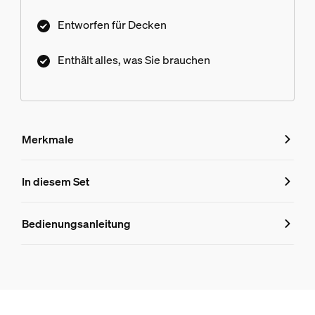
Entworfen für Decken
Enthält alles, was Sie brauchen
Merkmale
Merkmale
In diesem Set
Produktnummer (EAN/UPC)
Bedienungsanleitung
8719514872790
Produktinformationen
Hue Perifo 100W 1-Punkt-Netzteil weiß
1