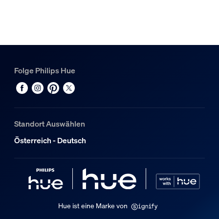
Hue Perifo Schiene 1,5m weiß
2
Hue White & Color Ambiance Perifo Lineare Lightbar weiß
1
Hue Perifo gerader Steckverbinder schwarz
Folge Philips Hue
1
Standort Auswählen
Österreich - Deutsch
Hue ist eine Marke von