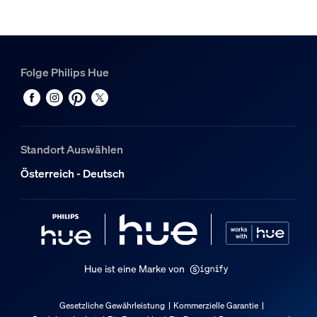
1
Hue White & Color Ambiance Perifo Gradient Light Tube 
1
Hue Perifo gerader Steckverbinder schwarz
Folge Philips Hue
1
Standort Auswählen
Österreich - Deutsch
Hue ist eine Marke von
Gesetzliche Gewährleistung
Kommerzielle Garantie