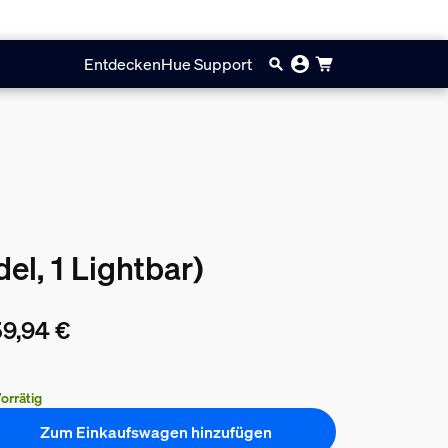
Entdecken
Hue Support
el, 1 Lightbar)
9,94 €
ueller Preis ist 759,94 €
orrätig
Zum Einkaufswagen hinzufügen