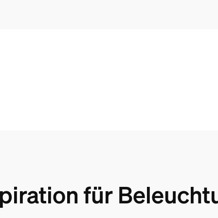
Pendelleuchte Erweiterung schwarz
ghtbar schwarz
piration für Beleuch