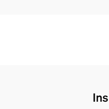
Hue White & Color Ambiance Perifo Zylinder-
2
Hue White & Color Ambiance Perifo Lineare Li
1
Ins