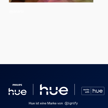
@janarts
Hue ist eine Marke von