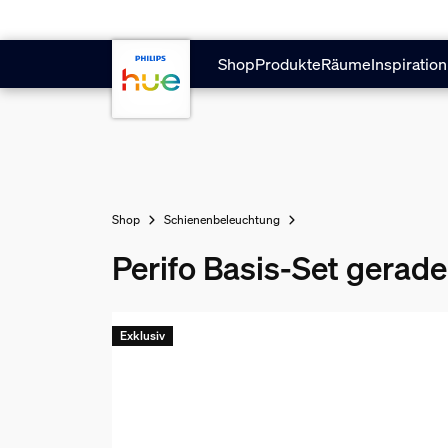
Zum Hauptinhalt springen
Shop
Produkte
Räume
Inspiration
Shop
Schienenbeleuchtung
Perifo Basis-Set gerade
Exklusiv