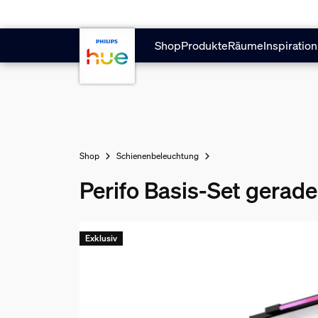
Zum Hauptinhalt springen
Shop
Produkte
Räume
Inspiration
Shop
Schienenbeleuchtung
Perifo Basis-Set gerad
Exklusiv