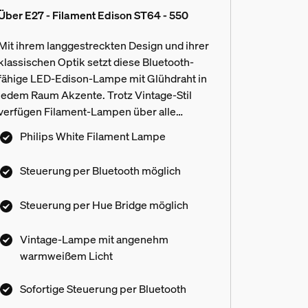
Über E27 - Filament Edison ST64 - 550
Mit ihrem langgestreckten Design und ihrer
klassischen Optik setzt diese Bluetooth-
fähige LED-Edison-Lampe mit Glühdraht in
jedem Raum Akzente. Trotz Vintage-Stil
verfügen Filament-Lampen über alle
modernen, smarten Funktionen. Dimme
Philips White Filament Lampe
oder ändere das Licht nach Deinen
Vorlieben.
Steuerung per Bluetooth möglich
Steuerung per Hue Bridge möglich
Vintage-Lampe mit angenehm
warmweißem Licht
estimmte Fassungen?
Sofortige Steuerung per Bluetooth