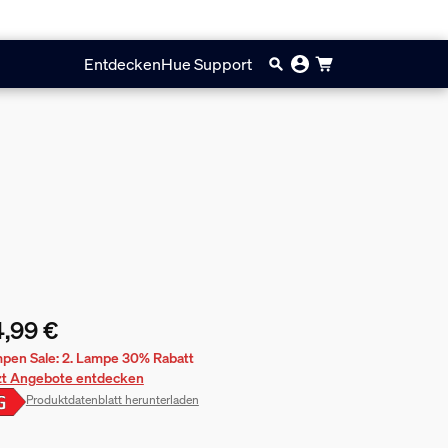
Entdecken
Hue Support
,99 €
ueller Preis ist 34,99 €
pen Sale: 2. Lampe 30% Rabatt
zt Angebote entdecken
Produktdatenblatt herunterladen