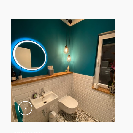
nd -gewicht
@unserhaus21