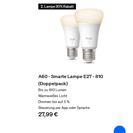
2 Jahre
2. Lampe 30% Rabatt
Ja
Lichteigenschaften
Farbwiedergabeindex (CRI)
≥80
Farbtemperatur
2100 K
A60 - Smarte Lampe E27 - 810
Packmaße und Gewich
(Doppelpack)
Bis zu 810 Lumen
EAN/UPC - Produkt
Warmweißes Licht
Dimmen bis auf 5 %
8719514342989
Steuerung per App oder Sprache
Nettogewicht
27,99 €
0,05 kg
Bruttogewicht