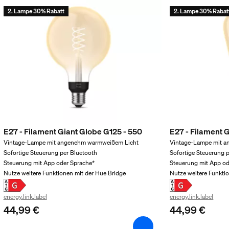
2. Lampe 30% Rabatt
2. Lampe 30% Rabat
E27 - Filament Giant Globe G125 - 550
E27 - Filament 
t
Vintage-Lampe mit angenehm warmweißem Licht
Vintage-Lampe mit 
Sofortige Steuerung per Bluetooth
Sofortige Steuerung 
Steuerung mit App oder Sprache*
Steuerung mit App od
Nutze weitere Funktionen mit der Hue Bridge
Nutze weitere Funkti
energy.link.label
energy.link.label
44,99 €
44,99 €