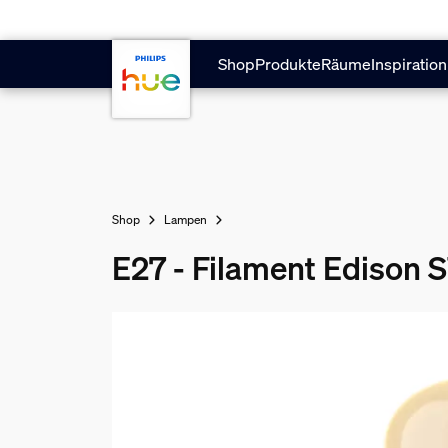
Zum Hauptinhalt springen
Shop
Produkte
Räume
Inspiration
Shop
Lampen
E27 - Filament Edison 