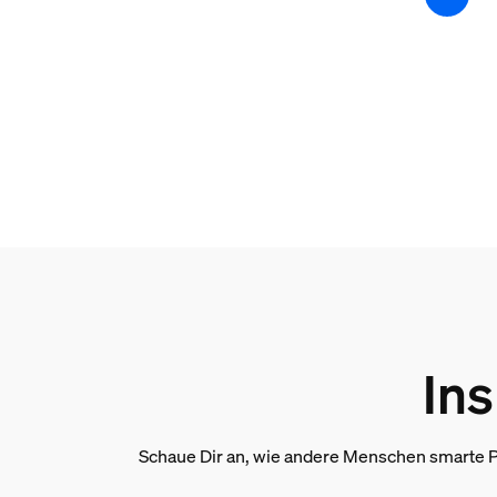
0,12 kg
Höhe
210 mm
Länge
72 mm
Breite
72 mm
Material-Nummer (12NC)
929003051701
Informationen zur Ver
Ins
EAN
8719514342989
Stromverbrauch
Schaue Dir an, wie andere Menschen smarte P