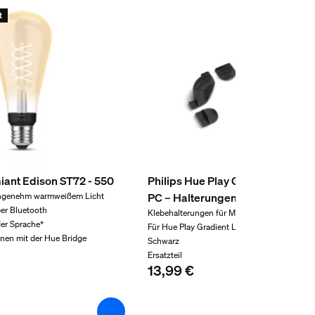
t
Giant Edison ST72 - 550
Philips Hue Play Gradient Lightstr
PC – Halterungen
angenehm warmweißem Licht
per Bluetooth
Klebehalterungen für Monitor
er Sprache*
Für Hue Play Gradient Lightstrip
onen mit der Hue Bridge
Schwarz
Ersatzteil
13,99 €