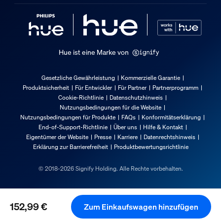
Ja
Packmaße und Gewicht
EAN/UPC - Produkt
Hue ist eine Marke von
8720169328938
Nettogewicht
Gesetzliche Gewährleistung
Kommerzielle Garantie
2,2 kg
Produktsicherheit
Für Entwickler
Für Partner
Partnerprogramm
Cookie-Richtlinie
Datenschutzhinweis
Bruttogewicht
Nutzungsbedingungen für die Website
3,18 kg
Nutzungsbedingungen für Produkte
FAQs
Konformitätserklärung
End-of-Support-Richtlinie
Über uns
Hilfe & Kontakt
Höhe
Eigentümer der Website
Presse
Karriere
Datenrechtshinweis
453 mm
Erklärung zur Barrierefreiheit
Produktbewertungsrichtlinie
Länge
© 2018-2026 Signify Holding. Alle Rechte vorbehalten.
458 mm
Breite
104 mm
152,99 €
Zum Einkaufswagen hinzufügen
Material-Nummer (12NC)
Aktueller Preis ist 152,99 €