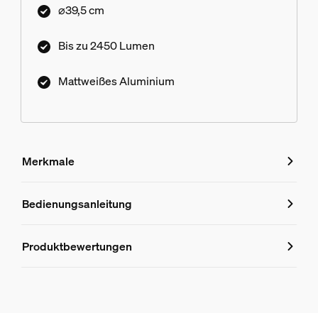
⌀39,5 cm
Bis zu 2450 Lumen
Mattweißes Aluminium
Merkmale
Merkmale
Bedienungsanleitung
Produktnummer (EAN/UPC)
Produktbewertungen
8720169328938
Bewertungen und Rezension
Design und Materialausführung