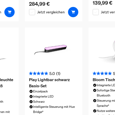
139,99 €
Aktueller Pre
284,99 €
Aktueller Preis ist 284,99 €
n
Jetzt vergleichen
Jetzt ve
5.0
(1)
5
5.0
5.0
leuchte
Play Lightbar schwarz
Bloom Tisch
von
von
iß
Basis-Set
Integrierte L
5
5
Sofortige St
Einzelpack
Sternen.
Sternen.
Bluetooth
Integrierte LED
1
2
Steuerung mi
oth
Schwarz
Sprache*
Bewertung
Bewertunge
Intelligente Steuerung mit Hue
Nutze weiter
nen mit
Bridge*