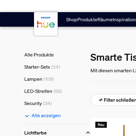
Zum Hauptinhalt springen
Shop
Produkte
Räume
Inspiration
Smarte Ti
Alle Produkte
Starter-Sets
(24)
Mit diesen smarten L
Lampen
(109)
LED-Streifen
(66)
Filter schließe
Security
(34)
Alle anzeigen
Neu
Lichtfarbe