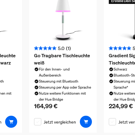
Erstelle Dein S
5.0
(1)
5
5.0
5.0
leuchte
Go Tragbare Tischleuchte
Gradient Si
von
von
hwarz
weiß
Tischleucht
5
5
Für den Innen- und
Schwarz
Sternen.
Sternen.
Außenbereich
Bluetooth-St
1
3
oth
Steuerung mit Bluetooth
Steuerung mi
Bewertung
Bewertunge
Steuerung per App oder Sprache
Sprache*
nen mit
Nutze weitere Funktionen mit
Nutze weiter
der Hue Bridge
der Hue Brid
164,99 €
224,99 €
164,99 €
Aktueller Preis ist 164,99 €
Aktueller Pr
n
Jetzt vergleichen
Jetzt ve