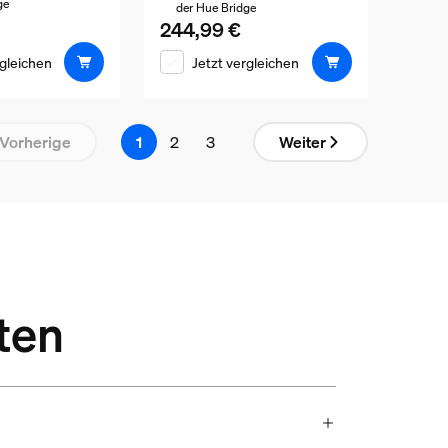
ge
der Hue Bridge
is ist 89,99 €
244,99 €
Aktueller Preis ist 244,99 €
rgleichen
Jetzt vergleichen
Ergebnissei
Vorherige
1
2
3
Weiter
ten