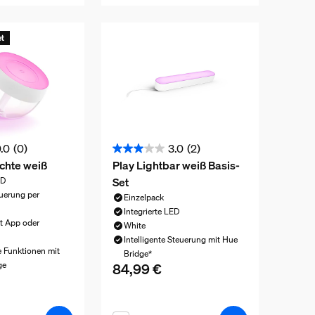
et
.0
(0)
3.0
(2)
3.0
uchte weiß
Play Lightbar weiß Basis-
von
Set
ED
5
euerung per
Einzelpack
Sternen.
Integrierte LED
2
t App oder
White
Bewertungen
Intelligente Steuerung mit Hue
e Funktionen mit
Bridge*
ge
84,99 €
Aktueller Preis ist 84,99 €
is ist 109,99 €