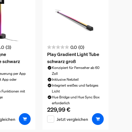
et
.0
(3)
0.0
(0)
0.0
gne
Play Gradient Light Tube
von
e schwarz
schwarz groß
5
Konzipiert für Fernseher ab 60
Sternen.
euerung per App
Zoll
t App oder
Inklusive Netzteil
n
Integriert weißes und farbiges
e Funktionen mit
Licht
ge
Hue Bridge und Hue Sync Box
eis ist 224,99 €
erforderlich
229,99 €
Aktueller Preis ist 229,99 €
rgleichen
Jetzt vergleichen