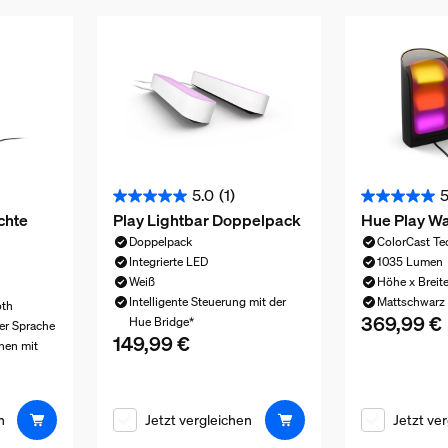
5.0
(1)
5
5.0
5.0
chte
Play Lightbar Doppelpack
Hue Play W
von
von
Doppelpack
ColorCast Te
5
5
Integrierte LED
1035 Lumen
Sternen.
Sternen.
Weiß
Höhe x Breite
1
1
Intelligente Steuerung mit der
Mattschwarz
oth
369,99 €
Aktueller Pre
Hue Bridge*
Bewertung
Bewertung
er Sprache
149,99 €
Aktueller Preis ist 149,99 €
nen mit
164,99 €
n
Jetzt vergleichen
Jetzt ve