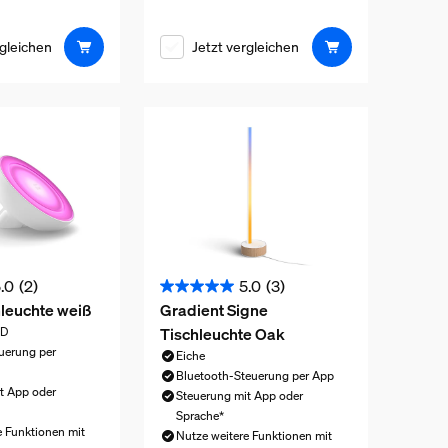
is ist 139,99 €
rgleichen
Jetzt vergleichen
.0
(2)
5.0
(3)
5.0
leuchte weiß
Gradient Signe
von
Tischleuchte Oak
ED
5
euerung per
Eiche
Sternen.
Bluetooth-Steuerung per App
3
t App oder
Steuerung mit App oder
n
Bewertungen
Sprache*
e Funktionen mit
Nutze weitere Funktionen mit