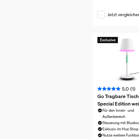
Jetzt vergleiche
Exclusive
5.0
(1)
5.0
Go Tragbare Tisch
von
Special Edition we
5
Für den Innen- und
Sternen.
Außenbereich
1
Steuerung mit Blueto
Bewertung
Exklusiv im Hue Shop
Nutze weitere Funktio