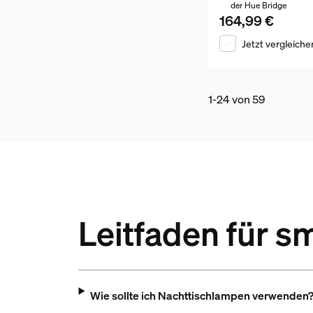
der Hue Bridge
164,99 €
Aktueller Preis ist 
Jetzt vergleiche
1-24 von 59
Leitfaden für s
Wie sollte ich Nachttischlampen verwenden