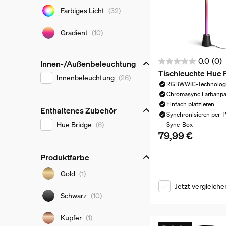
Lichtfarbe
Farbiges Licht
(32)
Gradient
(10)
0.0
(0)
Innen-/Außenbeleuchtung
0.0
Tischleuchte Hue 
Innen-/Außenbeleuchtung
Innenbeleuchtung
(26)
von
RGBWWIC-Technolog
5
Chromasync Farbanp
Sternen.
Einfach platzieren
Enthaltenes Zubehör
Synchronisieren per 
Enthaltenes Zubehör
Hue Bridge
(6)
Sync-Box
79,99 €
Aktueller Preis ist 
Produktfarbe
Produktfarbe
Gold
(1)
Jetzt vergleiche
Schwarz
(10)
Kupfer
(1)