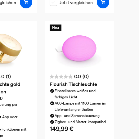
rgleichen
Jetzt vergleichen
Neu
.0
(1)
0.0
(0)
0.0
uchte gold
Flourish Tischleuchte
von
ion
Einstellbares weißes und
5
farbiges Licht
ED
Sternen.
A60-Lampe mit 1100 Lumen im
euerung per
Lieferumfang enthalten
App- und Sprachsteuerung
t App oder
Zigbee- und Matter-kompatibel
149,99 €
Aktueller Preis ist 149,99 €
e Funktionen mit
ge