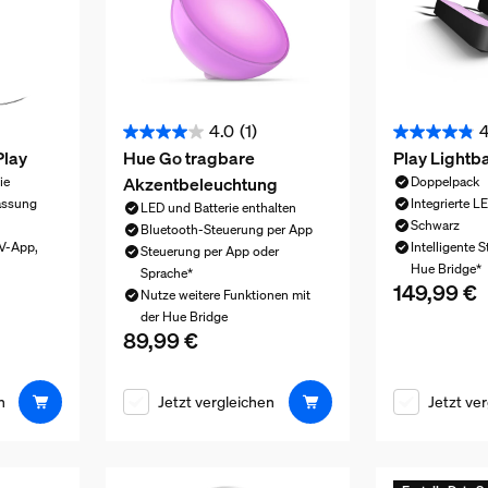
4.0
(1)
4
4.0
4.9
Play
Hue Go tragbare
Play Lightb
von
von
Akzentbeleuchtung
ie
Doppelpack
5
5
assung
Integrierte L
LED und Batterie enthalten
Sternen.
Sternen.
Schwarz
Bluetooth-Steuerung per App
1
7
TV-App,
Intelligente 
Steuerung per App oder
Hue Bridge*
Bewertung
Bewertunge
Sprache*
149,99 €
79,99 €
Aktueller Pre
Nutze weitere Funktionen mit
der Hue Bridge
89,99 €
Aktueller Preis ist 89,99 €
n
Jetzt vergleichen
Jetzt ve