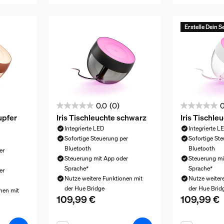
Erstelle Dein S
0.0
(0)
0
0.0
0.0
upfer
Iris Tischleuchte schwarz
Iris Tischle
von
von
Integrierte LED
Integrierte L
5
5
Sofortige Steuerung per
Sofortige St
Sternen.
Sternen.
Bluetooth
Bluetooth
er
Steuerung mit App oder
Steuerung mi
Sprache*
Sprache*
er
Nutze weitere Funktionen mit
Nutze weiter
der Hue Bridge
der Hue Brid
nen mit
109,99 €
109,99 €
Aktueller Preis ist 109,99 €
Aktueller Pre
139,99 €