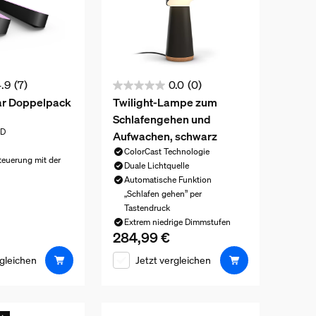
.9
(7)
0.0
(0)
0.0
ar Doppelpack
Twilight-Lampe zum
von
Schlafengehen und
5
ED
Aufwachen, schwarz
Sternen.
ColorCast Technologie
Steuerung mit der
Duale Lichtquelle
n
Automatische Funktion
is ist 149,99 €
„Schlafen gehen” per
Tastendruck
Extrem niedrige Dimmstufen
284,99 €
Aktueller Preis ist 284,99 €
rgleichen
Jetzt vergleichen