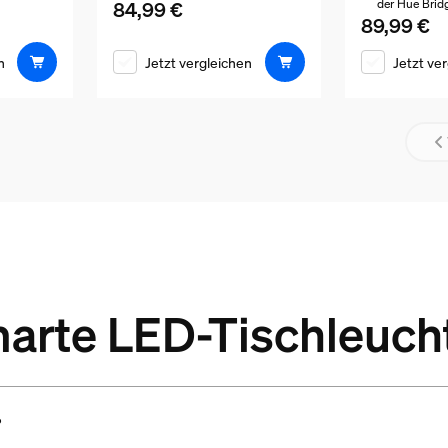
84,99 €
der Hue Brid
Aktueller Preis ist 84,99 €
89,99 €
Aktueller Pre
164,99 €
n
Jetzt vergleichen
Jetzt ve
marte LED-Tischleuch
?