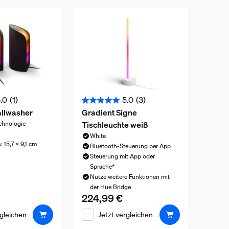
.0
(1)
5.0
(3)
5.0
allwasher
Gradient Signe
von
Tischleuchte weiß
chnologie
5
White
Sternen.
: 15,7 x 9,1 cm
Bluetooth-Steuerung per App
3
Steuerung mit App oder
is ist 369,99 €
Bewertungen
Sprache*
Nutze weitere Funktionen mit
der Hue Bridge
224,99 €
Aktueller Preis ist 224,99 €
rgleichen
Jetzt vergleichen