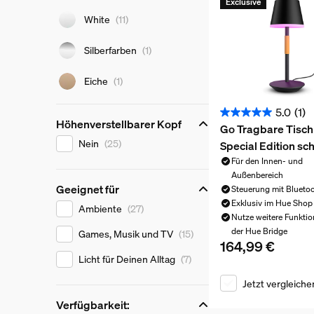
Exclusive
White
(11)
Silberfarben
(1)
Eiche
(1)
5.0
(1)
5.0
Höhenverstellbarer Kopf
Go Tragbare Tisch
von
Höhenverstellbarer Kopf
Nein
(25)
Special Edition sc
5
Für den Innen- und
Sternen.
Außenbereich
1
Geeignet für
Steuerung mit Blueto
Bewertung
Exklusiv im Hue Shop
Geeignet für
Ambiente
(27)
Nutze weitere Funktio
der Hue Bridge
Games, Musik und TV
(15)
164,99 €
Aktueller Preis ist 
Licht für Deinen Alltag
(7)
Jetzt vergleiche
Verfügbarkeit: