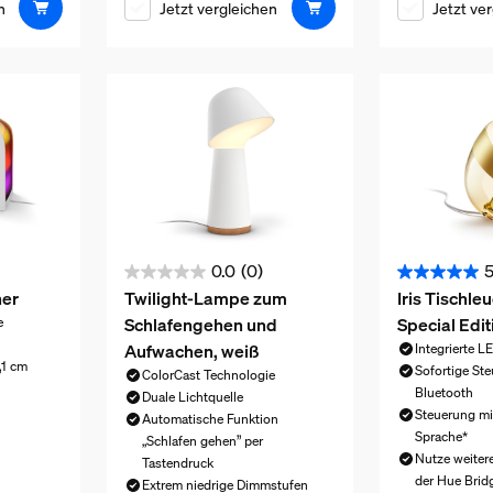
n
Jetzt vergleichen
Jetzt ve
0.0
(0)
5
0.0
5.0
her
Twilight-Lampe zum
Iris Tischle
von
von
Schlafengehen und
Special Edit
e
5
5
Aufwachen, weiß
Integrierte L
Sternen.
Sternen.
,1 cm
Sofortige St
ColorCast Technologie
1
Bluetooth
Duale Lichtquelle
 369,99 €
Bewertung
Steuerung mi
Automatische Funktion
Sprache*
„Schlafen gehen” per
Nutze weiter
Tastendruck
der Hue Brid
Extrem niedrige Dimmstufen