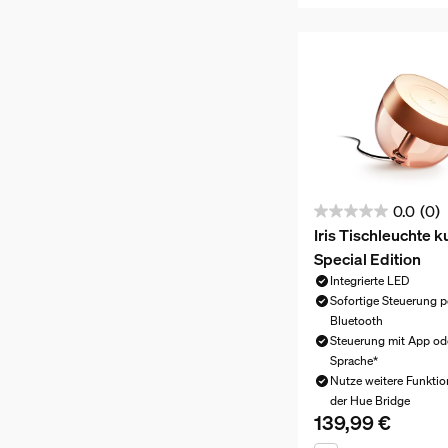
0.0
(0)
0.0
Iris Tischleuchte k
von
Special Edition
5
Integrierte LED
Sternen.
Sofortige Steuerung p
Bluetooth
Steuerung mit App od
Sprache*
Nutze weitere Funktio
der Hue Bridge
139,99 €
Aktueller Preis ist 