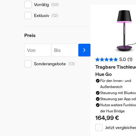
Verfügbarkeit:
Vorrätig
(58)
Exklusiv
(12)
Preis
Preis
Preis ab
Preis bis
5.0
(1)
5.0
Sonderangebote
(13)
Tragbare Tischleu
von
Hue Go
5
Für den Innen- und
Sternen.
Außenbereich
1
Steuerung mit Blueto
Bewertung
Steuerung per App od
Nutze weitere Funktio
der Hue Bridge
164,99 €
Aktueller Preis ist 
Jetzt vergleiche