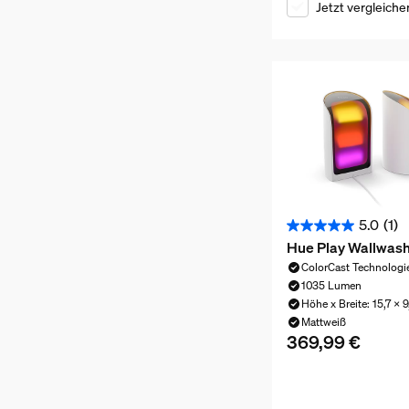
Jetzt vergleiche
5.0
(1)
5.0
Hue Play Wallwas
von
ColorCast Technologi
5
1035 Lumen
Sternen.
Höhe x Breite: 15,7 x 9
1
Mattweiß
369,99 €
Aktueller Preis ist
Bewertung